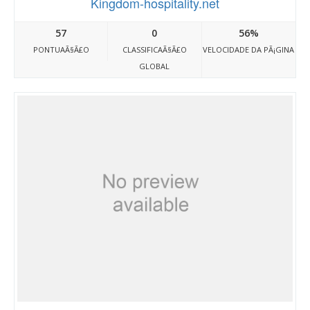
Kingdom-hospitality.net
57
0
56%
PONTUAÃ§Ã£O
CLASSIFICAÃ§Ã£O
VELOCIDADE DA PÃ¡GINA
GLOBAL