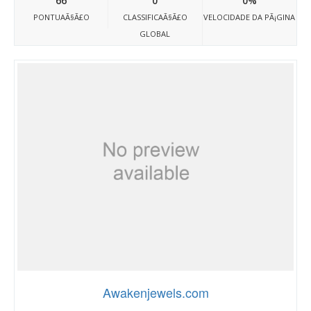
66
0
0%
PONTUAÃ§Ã£O
CLASSIFICAÃ§Ã£O
VELOCIDADE DA PÃ¡GINA
GLOBAL
Awakenjewels.com