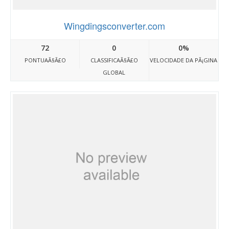
Wingdingsconverter.com
72
0
0%
PONTUAÃ§Ã£O
CLASSIFICAÃ§Ã£O
VELOCIDADE DA PÃ¡GINA
GLOBAL