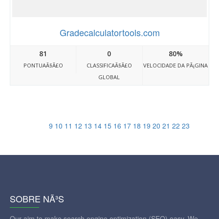
Gradecalculatortools.com
81
0
80%
PONTUAÃ§Ã£O
CLASSIFICAÃ§Ã£O
VELOCIDADE DA PÃ¡GINA
GLOBAL
9
10
11
12
13
14
15
16
17
18
19
20
21
22
23
SOBRE NÃ³S
Our aim to make search engine optimization (SEO) easy. We