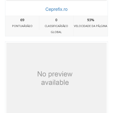
Ceprefix.ro
69
0
93%
PONTUAÃ§Ã£O
CLASSIFICAÃ§Ã£O
VELOCIDADE DA PÃ¡GINA
GLOBAL