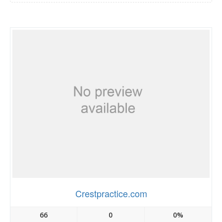
Crestpractice.com
66
0
0%