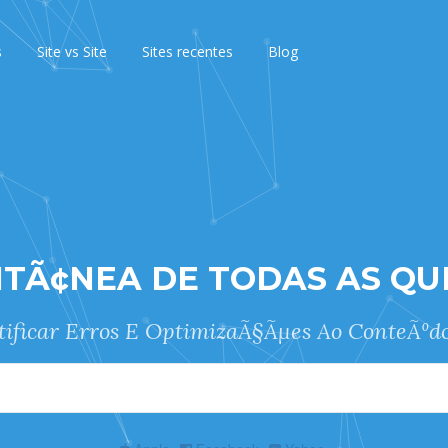
s
Site vs Site
Sites recentes
Blog
NTÃ¢NEA DE TODAS AS QU
tificar Erros E OptimizaÃ§Ãµes Ao ConteÃºdo