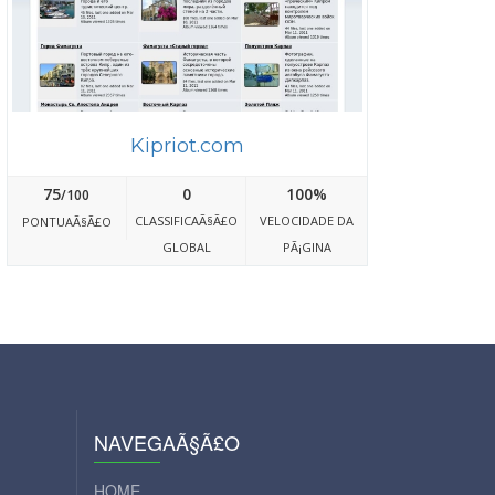
Kipriot.com
75
0
100%
/100
CLASSIFICAÃ§Ã£O
VELOCIDADE DA
PONTUAÃ§Ã£O
GLOBAL
PÃ¡GINA
NAVEGAÃ§Ã£O
HOME