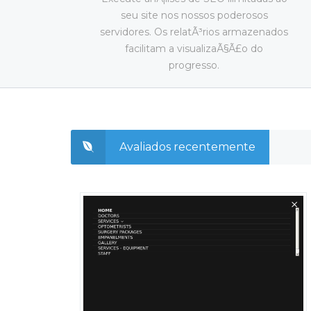
seu site nos nossos poderosos
servidores. Os relatÃ³rios armazenados
facilitam a visualizaÃ§Ã£o do
progresso.
Avaliados recentemente