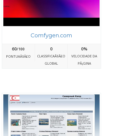
Comfygen.com
60
0
0%
/100
CLASSIFICAÃ§Ã£O
VELOCIDADE DA
PONTUAÃ§Ã£O
GLOBAL
PÃ¡GINA