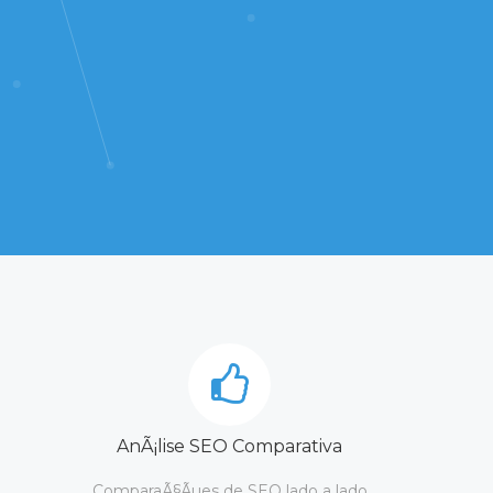
AnÃ¡lise SEO Comparativa
ComparaÃ§Ãµes de SEO lado a lado