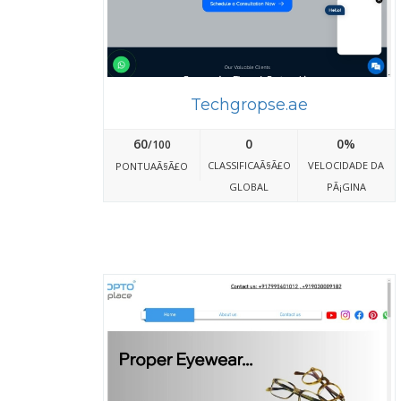
Techgropse.ae
60
0
0%
/100
CLASSIFICAÃ§Ã£O
VELOCIDADE DA
PONTUAÃ§Ã£O
GLOBAL
PÃ¡GINA