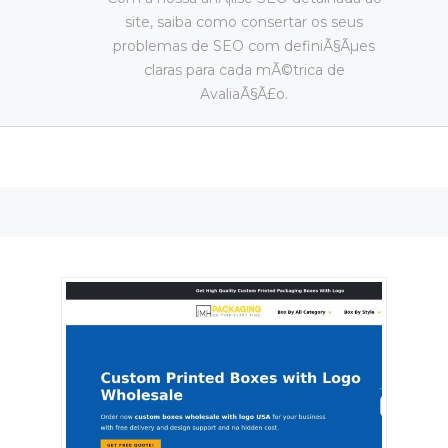
site, saiba como consertar os seus
problemas de SEO com definiÃ§Ãµes
claras para cada mÃ©trica de
AvaliaÃ§Ã£o.