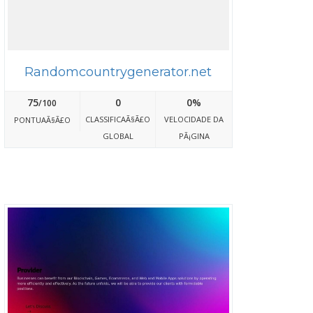
Randomcountrygenerator.net
75
0
0%
/100
CLASSIFICAÃ§Ã£O
VELOCIDADE DA
PONTUAÃ§Ã£O
GLOBAL
PÃ¡GINA