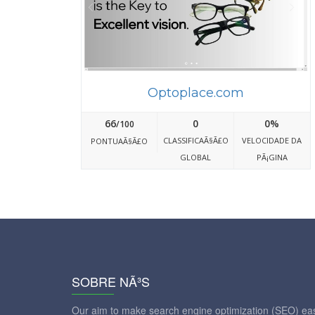
Optoplace.com
66
0
0%
/100
CLASSIFICAÃ§Ã£O
VELOCIDADE DA
PONTUAÃ§Ã£O
GLOBAL
PÃ¡GINA
SOBRE NÃ³S
Our aim to make search engine optimization (SEO) eas