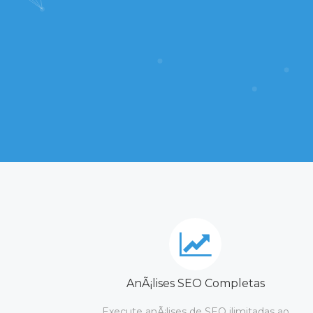
AnÃ¡lises SEO Completas
Execute anÃ¡lises de SEO ilimitadas ao