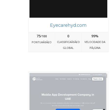
Eyecarehyd.com
75
0
99%
/100
CLASSIFICAÃ§Ã£O
VELOCIDADE DA
PONTUAÃ§Ã£O
GLOBAL
PÃ¡GINA