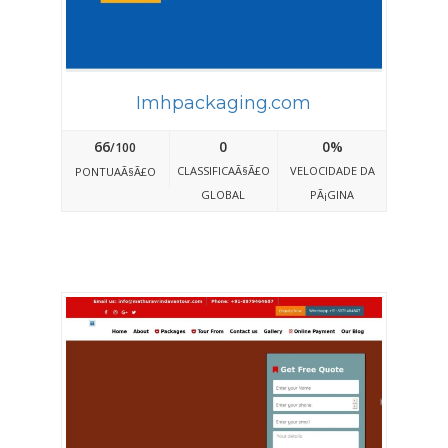
Imhpackaging.com
66
0
0%
/100
CLASSIFICAÃ§Ã£O
VELOCIDADE DA
PONTUAÃ§Ã£O
GLOBAL
PÃ¡GINA