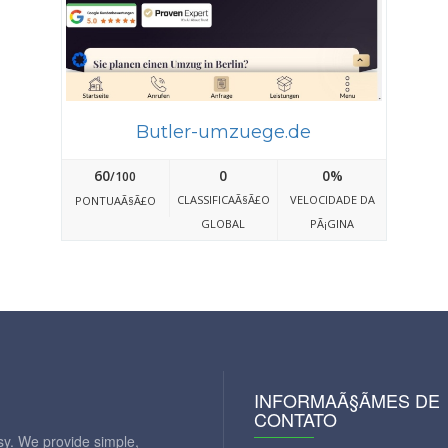
Butler-umzuege.de
60
0
0%
/100
CLASSIFICAÃ§Ã£O
VELOCIDADE DA
PONTUAÃ§Ã£O
GLOBAL
PÃ¡GINA
INFORMAÃ§ÃΜES DE
CONTATO
y. We provide simple,