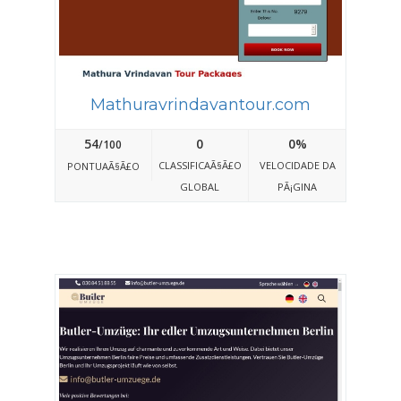
Mathuravrindavantour.com
54
0
0%
/100
CLASSIFICAÃ§Ã£O
VELOCIDADE DA
PONTUAÃ§Ã£O
GLOBAL
PÃ¡GINA