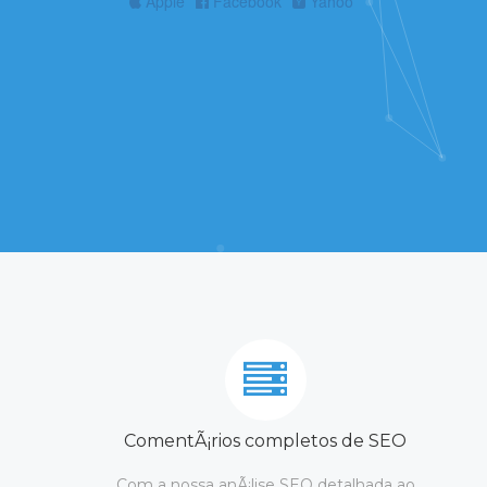
Apple
Facebook
Yahoo
ComentÃ¡rios completos de SEO
Com a nossa anÃ¡lise SEO detalhada ao