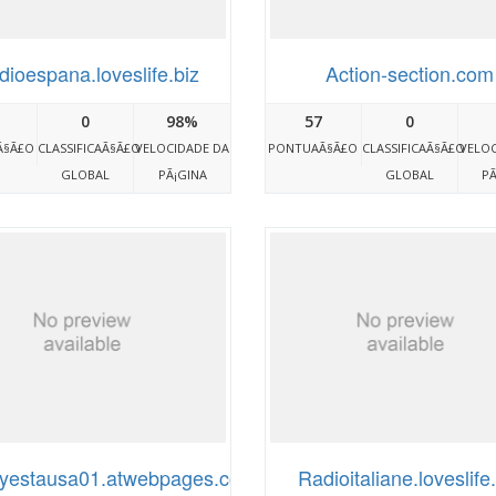
dioespana.loveslife.biz
Action-section.com
0
98%
57
0
Ã§Ã£O
CLASSIFICAÃ§Ã£O
VELOCIDADE DA
PONTUAÃ§Ã£O
CLASSIFICAÃ§Ã£O
VELOC
GLOBAL
PÃ¡GINA
GLOBAL
PÃ
yestausa01.atwebpages.com
Radioitaliane.loveslife