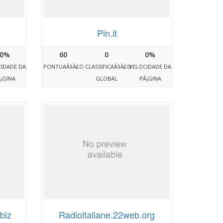
Pin.it
0%
60
0
0%
IDADE DA
PONTUAÃ§Ã£O
CLASSIFICAÃ§Ã£O
VELOCIDADE DA
¡GINA
GLOBAL
PÃ¡GINA
.biz
Radioitaliane.22web.org