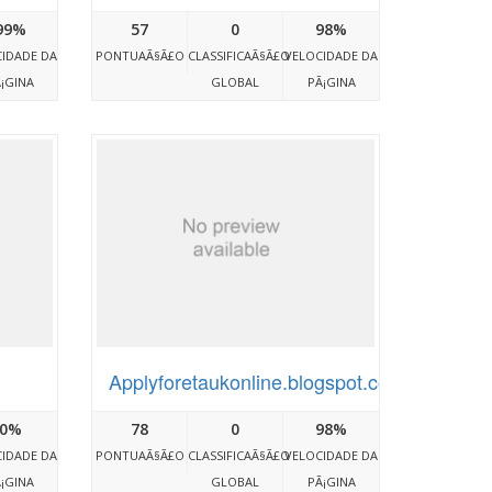
99%
57
0
98%
IDADE DA
PONTUAÃ§Ã£O
CLASSIFICAÃ§Ã£O
VELOCIDADE DA
¡GINA
GLOBAL
PÃ¡GINA
Applyforetaukonline.blogspot.com
0%
78
0
98%
IDADE DA
PONTUAÃ§Ã£O
CLASSIFICAÃ§Ã£O
VELOCIDADE DA
¡GINA
GLOBAL
PÃ¡GINA