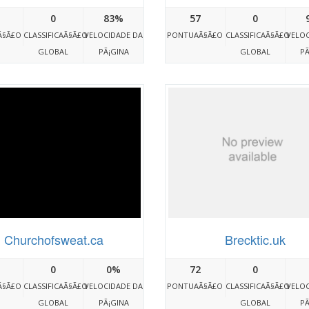
0
83%
57
0
Ã§Ã£O
CLASSIFICAÃ§Ã£O
VELOCIDADE DA
PONTUAÃ§Ã£O
CLASSIFICAÃ§Ã£O
VELOC
GLOBAL
PÃ¡GINA
GLOBAL
PÃ
Churchofsweat.ca
Brecktic.uk
0
0%
72
0
Ã§Ã£O
CLASSIFICAÃ§Ã£O
VELOCIDADE DA
PONTUAÃ§Ã£O
CLASSIFICAÃ§Ã£O
VELOC
GLOBAL
PÃ¡GINA
GLOBAL
PÃ