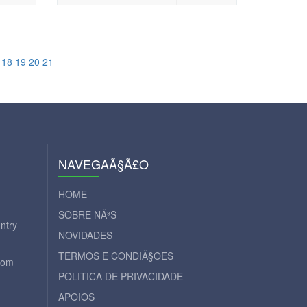
18
19
20
21
NAVEGAÃ§Ã£O
HOME
SOBRE NÃ³S
ntry
NOVIDADES
TERMOS E CONDIÃ§OES
com
POLITICA DE PRIVACIDADE
APOIOS