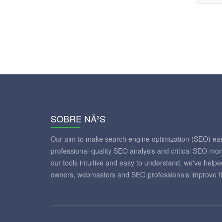
SOBRE NÃ³S
Our aim to make search engine optimization (SEO) eas
professional-quality SEO analysis and critical SEO mon
our tools intuitive and easy to understand, we've help
owners, webmasters and SEO professionals improve th