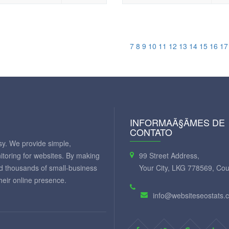
7
8
9
10
11
12
13
14
15
16
17
INFORMAÃ§ÃΜES DE
CONTATO
y. We provide simple,
itoring for websites. By making
99 Street Address,
ed thousands of small-business
Your City, LKG 778569, Cou
eir online presence.
info@websiteseostats.