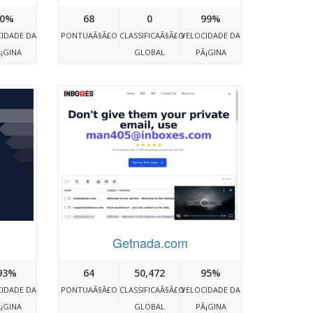
0%
68
0
99%
IDADE DA
PONTUAÃ§Ã£O
CLASSIFICAÃ§Ã£O
VELOCIDADE DA
¡GINA
GLOBAL
PÃ¡GINA
Getnada.com
93%
64
50,472
95%
IDADE DA
PONTUAÃ§Ã£O
CLASSIFICAÃ§Ã£O
VELOCIDADE DA
¡GINA
GLOBAL
PÃ¡GINA