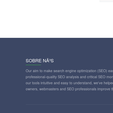
SOBRE NÃ³S
Our aim to make search engine optimization (SEO) eas
professional-quality SEO analysis and critical SEO mon
our tools intuitive and easy to understand, we've help
owners, webmasters and SEO professionals improve th