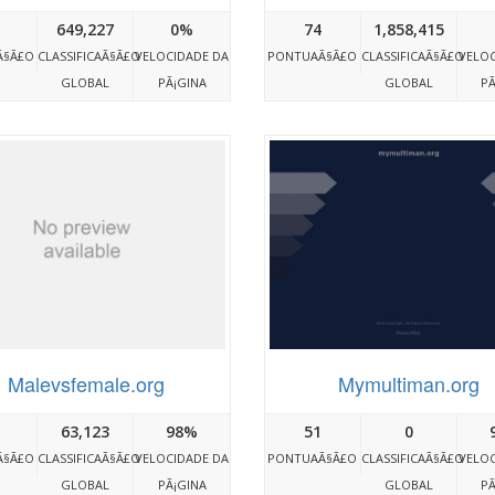
649,227
0%
74
1,858,415
Ã§Ã£O
CLASSIFICAÃ§Ã£O
VELOCIDADE DA
PONTUAÃ§Ã£O
CLASSIFICAÃ§Ã£O
VELOC
GLOBAL
PÃ¡GINA
GLOBAL
PÃ
Malevsfemale.org
Mymultiman.org
63,123
98%
51
0
Ã§Ã£O
CLASSIFICAÃ§Ã£O
VELOCIDADE DA
PONTUAÃ§Ã£O
CLASSIFICAÃ§Ã£O
VELOC
GLOBAL
PÃ¡GINA
GLOBAL
PÃ