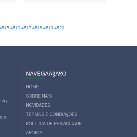
4515
4516
4517
4518
4519
4520
NAVEGAÃ§Ã£O
HOME
SOBRE NÃ³S
ntry
NOVIDADES
TERMOS E CONDIÃ§OES
com
POLITICA DE PRIVACIDADE
APOIOS