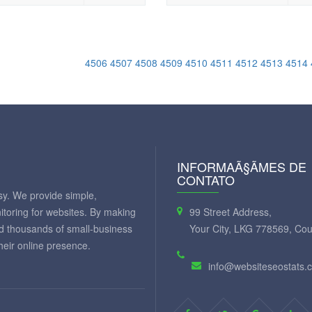
4506
4507
4508
4509
4510
4511
4512
4513
4514
INFORMAÃ§ÃΜES DE
CONTATO
y. We provide simple,
itoring for websites. By making
99 Street Address,
ed thousands of small-business
Your City, LKG 778569, Cou
eir online presence.
info@websiteseostats.