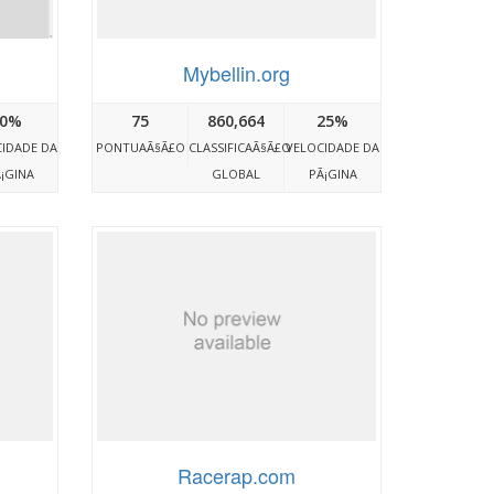
Mybellin.org
0%
75
860,664
25%
IDADE DA
PONTUAÃ§Ã£O
CLASSIFICAÃ§Ã£O
VELOCIDADE DA
¡GINA
GLOBAL
PÃ¡GINA
Racerap.com