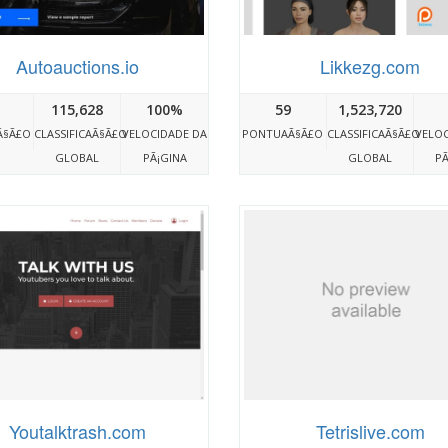
Autoauctions.io
Likkezg.com
115,628
100%
59
1,523,720
Ã§Ã£O
CLASSIFICAÃ§Ã£O
VELOCIDADE DA
PONTUAÃ§Ã£O
CLASSIFICAÃ§Ã£O
VELOC
GLOBAL
PÃ¡GINA
GLOBAL
PÃ
Youtalktrash.com
Tetrislive.com