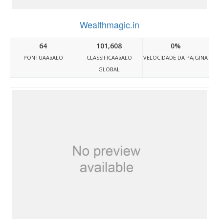
Wealthmagic.in
64
101,608
0%
PONTUAÃ§Ã£O
CLASSIFICAÃ§Ã£O
VELOCIDADE DA PÃ¡GINA
GLOBAL