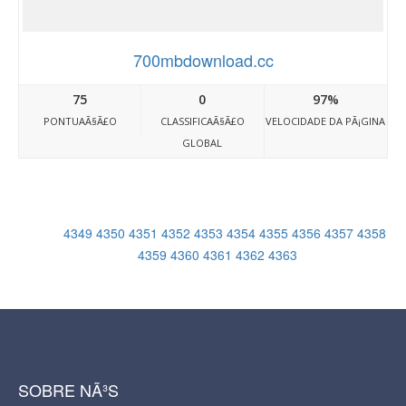
700mbdownload.cc
75
0
97%
PONTUAÃ§Ã£O
CLASSIFICAÃ§Ã£O
VELOCIDADE DA PÃ¡GINA
GLOBAL
4349
4350
4351
4352
4353
4354
4355
4356
4357
4358
4359
4360
4361
4362
4363
SOBRE NÃ³S