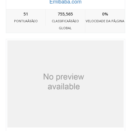
Emibaba.com
51
755,565
0%
PONTUAÃ§Ã£O
CLASSIFICAÃ§Ã£O
VELOCIDADE DA PÃ¡GINA
GLOBAL