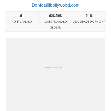
Dontcallitbollywood.com
61
628,568
94%
PONTUAÃ§Ã£O
CLASSIFICAÃ§Ã£O
VELOCIDADE DA PÃ¡GINA
GLOBAL