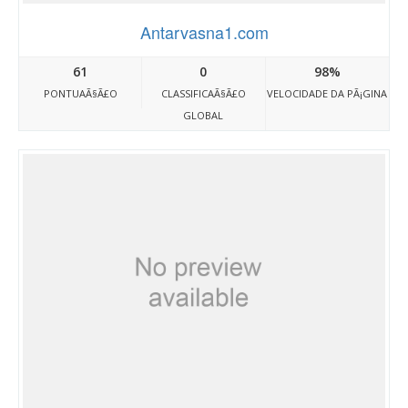
Antarvasna1.com
61
0
98%
PONTUAÃ§Ã£O
CLASSIFICAÃ§Ã£O
VELOCIDADE DA PÃ¡GINA
GLOBAL