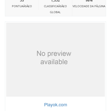
53
1,352
98%
PONTUAÃ§Ã£O
CLASSIFICAÃ§Ã£O
VELOCIDADE DA PÃ¡GINA
GLOBAL
Playok.com