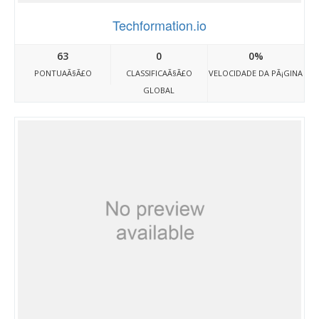
Techformation.io
63
0
0%
PONTUAÃ§Ã£O
CLASSIFICAÃ§Ã£O
VELOCIDADE DA PÃ¡GINA
GLOBAL