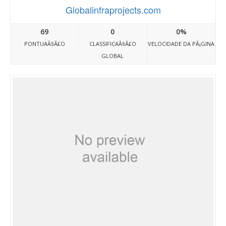
Globalinfraprojects.com
69
0
0%
PONTUAÃ§Ã£O
CLASSIFICAÃ§Ã£O
VELOCIDADE DA PÃ¡GINA
GLOBAL