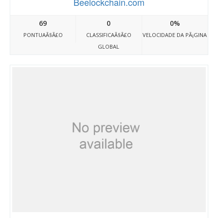
Beelockchain.com
69
0
0%
PONTUAÃ§Ã£O
CLASSIFICAÃ§Ã£O
VELOCIDADE DA PÃ¡GINA
GLOBAL