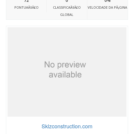
72
0
0%
PONTUAÃ§Ã£O
CLASSIFICAÃ§Ã£O
VELOCIDADE DA PÃ¡GINA
GLOBAL
Sklzconstruction.com