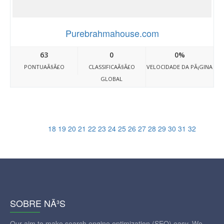
Purebrahmahouse.com
63
0
0%
PONTUAÃ§Ã£O
CLASSIFICAÃ§Ã£O
VELOCIDADE DA PÃ¡GINA
GLOBAL
18
19
20
21
22
23
24
25
26
27
28
29
30
31
32
SOBRE NÃ³S
Our aim to make search engine optimization (SEO) easy. We