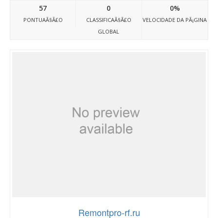
57
0
0%
PONTUAÃ§Ã£O
CLASSIFICAÃ§Ã£O
VELOCIDADE DA PÃ¡GINA
GLOBAL
Remontpro-rf.ru