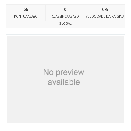
66
0
0%
PONTUAÃ§Ã£O
CLASSIFICAÃ§Ã£O
VELOCIDADE DA PÃ¡GINA
GLOBAL