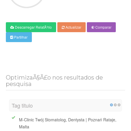
Descarregar RelatÃ³rio
Actualizar
Comparar
Partilhar
OptimizaÃ§Ã£o nos resultados de
pesquisa
Tag titulo
M-Clinic Twój Stomatolog, Dentysta | Poznań Rataje,
Malta