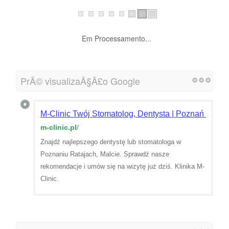
Em Processamento...
PrÃ© visualizaÃ§Ã£o Google
M-Clinic Twój Stomatolog, Dentysta | Poznań Rataje
m-clinic.pl
/
Znajdź najlepszego dentystę lub stomatologa w
Poznaniu Ratajach, Malcie. Sprawdź nasze
rekomendacje i umów się na wizytę już dziś. Klinika M-
Clinic.