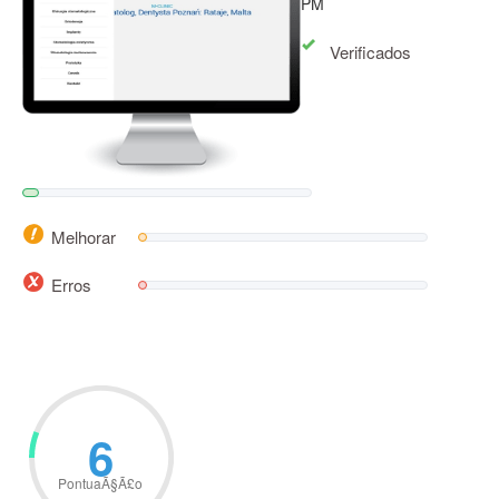
PM
Verificados
Melhorar
Erros
6
PontuaÃ§Ã£o