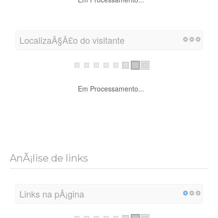
LocalizaÃ§Ã£o do visitante
Em Processamento...
AnÃ¡lise de links
Links na pÃ¡gina