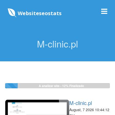
Websiteseostats
M-clinic.pl
A analizar site -
12%
Finalizado
M-clinic.pl
August, 7 2026 10:44:12