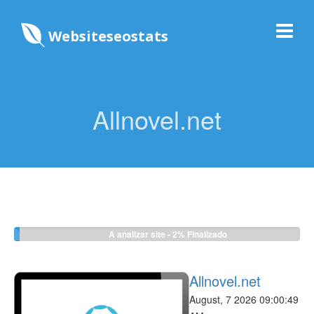
Websiteseostats
Allnovel.net
A analizar site -
2%
Finalizado
Allnovel.net
August, 7 2026 09:00:49