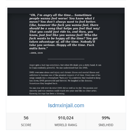
Isdmxinjail.com
56
910,024
99%
SCORE
WERELD RANG
SNELHEID