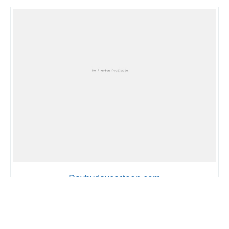
Daybydaycartoon.com
53
229,718
68%
SCORE
WERELD RANG
SNELHEID