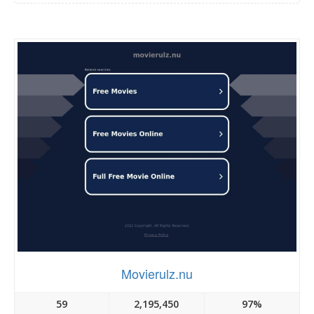
Movierulz.nu
59
2,195,450
97%