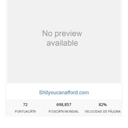
Shityoucanafford.com
72
698,857
82%
PUNTUACIÃ³N
POSICIÃ³N MUNDIAL
VELOCIDAD DE PÃ¡GINA