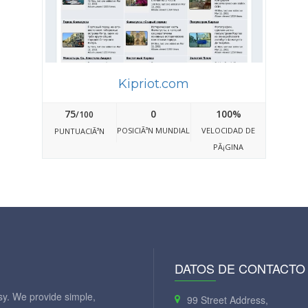
Kipriot.com
75
0
100%
/100
POSICIÃ³N MUNDIAL
VELOCIDAD DE
PUNTUACIÃ³N
PÃ¡GINA
DATOS DE CONTACTO
y. We provide simple,
99 Street Address,