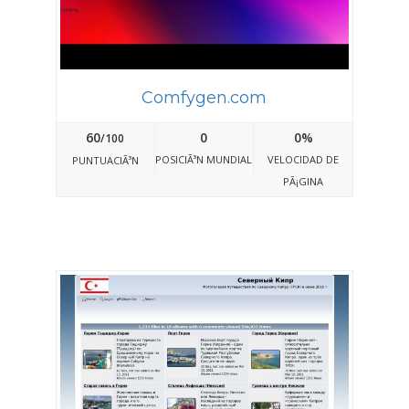
Comfygen.com
60
0
0%
/100
POSICIÃ³N MUNDIAL
VELOCIDAD DE
PUNTUACIÃ³N
PÃ¡GINA