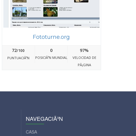
Fototurne.org
72
0
97%
/100
POSICIÃ³N MUNDIAL
VELOCIDAD DE
PUNTUACIÃ³N
PÃ¡GINA
NAVEGACIÃ³N
CASA