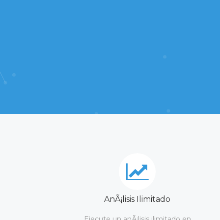
AnÃ¡lisis Ilimitado
Ejecute un anÃ¡lisis ilimitado en