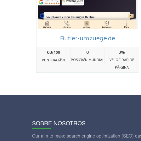
Butler-umzuege.de
60
0
0%
/100
POSICIÃ³N MUNDIAL
VELOCIDAD DE
PUNTUACIÃ³N
PÃ¡GINA
SOBRE NOSOTROS
Our aim to make search engine optimization (SEO) eas