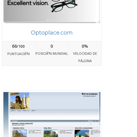
Optoplace.com
66
0
0%
/100
POSICIÃ³N MUNDIAL
VELOCIDAD DE
PUNTUACIÃ³N
PÃ¡GINA