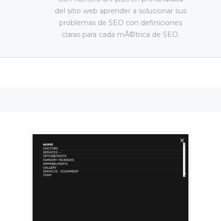
del sitio web aprender a solucionar sus
problemas de SEO con definiciones
claras para cada mÃ©trica de SEO.