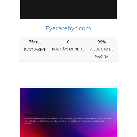
Eyecarehyd.com
75
0
99%
/100
POSICIÃ³N MUNDIAL
VELOCIDAD DE
PUNTUACIÃ³N
PÃ¡GINA