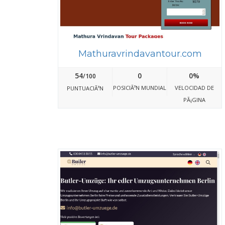
Mathuravrindavantour.com
54
0
0%
/100
POSICIÃ³N MUNDIAL
VELOCIDAD DE
PUNTUACIÃ³N
PÃ¡GINA