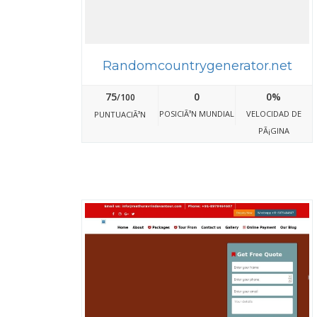
Randomcountrygenerator.net
75
0
0%
/100
POSICIÃ³N MUNDIAL
VELOCIDAD DE
PUNTUACIÃ³N
PÃ¡GINA