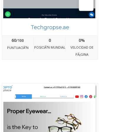
Techgropse.ae
60
0
0%
/100
POSICIÃ³N MUNDIAL
VELOCIDAD DE
PUNTUACIÃ³N
PÃ¡GINA