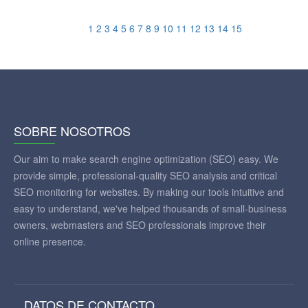
1
2
3
4
5
6
7
8
9
10
11
12
13
14
15
SOBRE NOSOTROS
Our aim to make search engine optimization (SEO) easy. We
provide simple, professional-quality SEO analysis and critical
SEO monitoring for websites. By making our tools intuitive and
easy to understand, we've helped thousands of small-business
owners, webmasters and SEO professionals improve their
online presence.
DATOS DE CONTACTO