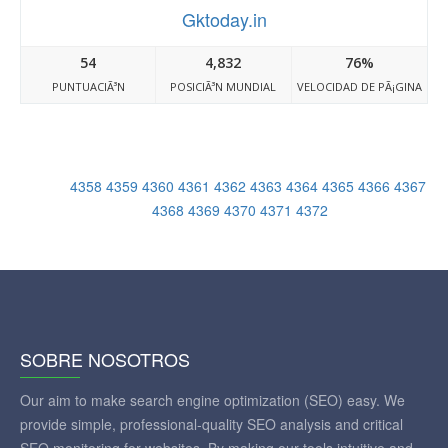
Gktoday.in
54
4,832
76%
PUNTUACIÃ³N
POSICIÃ³N MUNDIAL
VELOCIDAD DE PÃ¡GINA
4358
4359
4360
4361
4362
4363
4364
4365
4366
4367
4368
4369
4370
4371
4372
SOBRE NOSOTROS
Our aim to make search engine optimization (SEO) easy. We
provide simple, professional-quality SEO analysis and critical