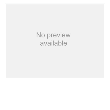
Schweizermeer.ch
84
0
90%
PUNTUACIÃ³N
POSICIÃ³N MUNDIAL
VELOCIDAD DE PÃ¡GINA