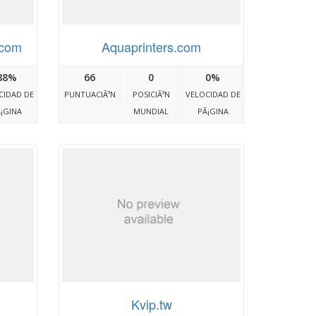
.com
Aquaprinters.com
88%
66
0
0%
CIDAD DE
PUNTUACIÃ³N
POSICIÃ³N
VELOCIDAD DE
¡GINA
MUNDIAL
PÃ¡GINA
Kvip.tw