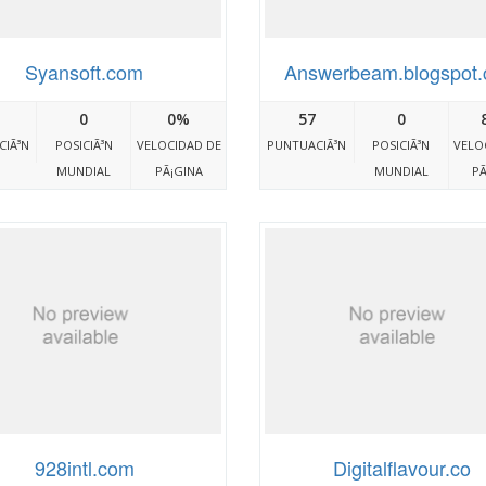
Syansoft.com
Answerbeam.blogspot
0
0%
57
0
CIÃ³N
POSICIÃ³N
VELOCIDAD DE
PUNTUACIÃ³N
POSICIÃ³N
VELO
MUNDIAL
PÃ¡GINA
MUNDIAL
PÃ
928intl.com
Digitalflavour.co