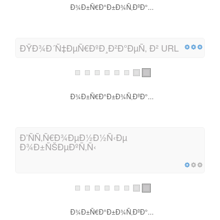
Ð¾Ð±Ñ€Ð°Ð±Ð¾Ñ‚ÐºÐ°...
ÐŸÐ¾Ð´Ñ‡ÐµÑ€ÐºÐ¸Ð²Ð°ÐµÑ‚ Ð² URL
Ð¾Ð±Ñ€Ð°Ð±Ð¾Ñ‚ÐºÐ°...
Ð’ÑÑ‚Ñ€Ð¾ÐµÐ½Ð½Ñ‹Ðµ
Ð¾Ð±ÑŠÐµÐºÑ‚Ñ‹