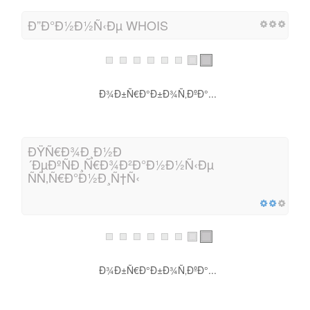
Ð”Ð°Ð½Ð½Ñ‹Ðµ WHOIS
Ð¾Ð±Ñ€Ð°Ð±Ð¾Ñ‚ÐºÐ°...
ÐŸÑ€Ð¾Ð¸Ð½Ð
´ÐµÐºÑÐ¸Ñ€Ð¾Ð²Ð°Ð½Ð½Ñ‹Ðµ
ÑÑ‚Ñ€Ð°Ð½Ð¸Ñ†Ñ‹
Ð¾Ð±Ñ€Ð°Ð±Ð¾Ñ‚ÐºÐ°...