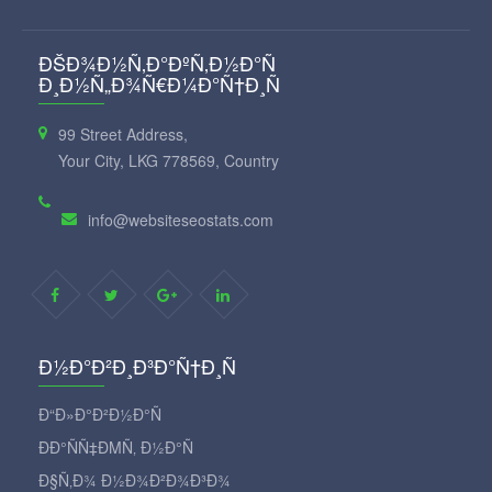
ÐŠÐ¾Ð½Ñ‚Ð°ÐºÑ‚Ð½Ð°Ñ
Ð¸Ð½Ñ„Ð¾Ñ€Ð¼Ð°Ñ†Ð¸Ñ
99 Street Address,
Your City, LKG 778569, Country
info@websiteseostats.com
Ð½Ð°Ð²Ð¸Ð³Ð°Ñ†Ð¸Ñ
Ð“Ð»Ð°Ð²Ð½Ð°Ñ
ÐÐ°ÑÑ‡ÐΜÑ‚ Ð½Ð°Ñ