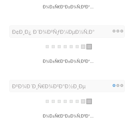
Ð¾Ð±Ñ€Ð°Ð±Ð¾Ñ‚ÐºÐ°...
Ð¢Ð¸Ð¿ Ð´Ð¾ÐºÑƒÐ¼ÐµÐ½Ñ‚Ð°
Ð¾Ð±Ñ€Ð°Ð±Ð¾Ñ‚ÐºÐ°...
ÐºÐ¾Ð´Ð¸Ñ€Ð¾Ð²Ð°Ð½Ð¸Ðµ
Ð¾Ð±Ñ€Ð°Ð±Ð¾Ñ‚ÐºÐ°...