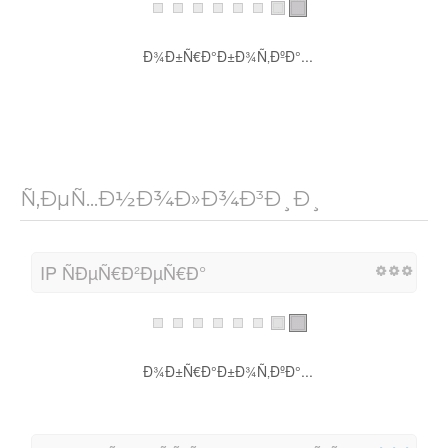
Ð¾Ð±Ñ€Ð°Ð±Ð¾Ñ‚ÐºÐ°...
Ñ‚ÐµÑ…Ð½Ð¾Ð»Ð¾Ð³Ð¸Ð¸
IP ÑÐµÑ€Ð²ÐµÑ€Ð°
Ð¾Ð±Ñ€Ð°Ð±Ð¾Ñ‚ÐºÐ°...