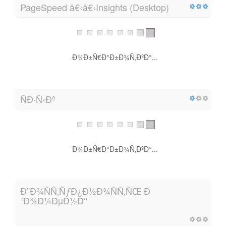
PageSpeed â€‹â€‹Insights (Desktop)
Ð¾Ð±Ñ€Ð°Ð±Ð¾Ñ‚ÐºÐ°...
ÑÐ·Ñ‹Ðº
Ð¾Ð±Ñ€Ð°Ð±Ð¾Ñ‚ÐºÐ°...
Ð”Ð¾ÑÑ‚ÑƒÐ¿Ð½Ð¾ÑÑ‚ÑŒ Ð
´Ð¾Ð¼ÐµÐ½Ð°