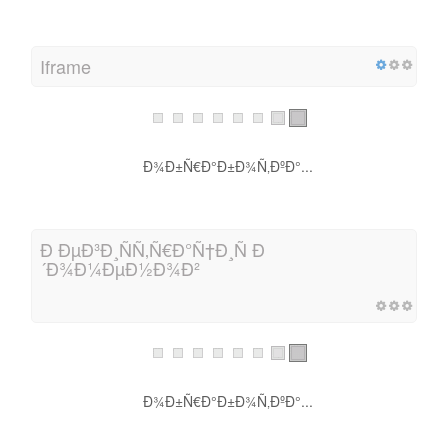
Ð¾Ð±Ñ€Ð°Ð±Ð¾Ñ‚ÐºÐ°...
Iframe
Ð¾Ð±Ñ€Ð°Ð±Ð¾Ñ‚ÐºÐ°...
Ð ÐµÐ³Ð¸ÑÑ‚Ñ€Ð°Ñ†Ð¸Ñ Ð
´Ð¾Ð¼ÐµÐ½Ð¾Ð²
Ð¾Ð±Ñ€Ð°Ð±Ð¾Ñ‚ÐºÐ°...