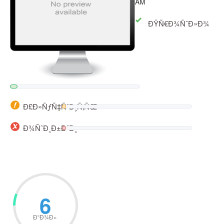
AM
ÐŸÑ€Ð¾ÑˆÐ»Ð¾
Ð£Ð»ÑƒÑ‡ÑˆÐ¸Ñ‚ÑŒ
Ð¾ÑˆÐ¸Ð±ÐºÐ¸
6
Ð“Ð¾Ð»