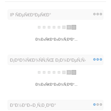
IP ÑÐµÑ€Ð²ÐµÑ€Ð°
Ð¾Ð±Ñ€Ð°Ð±Ð¾Ñ‚ÐºÐ°...
Ð¡ÐºÐ¾Ñ€Ð¾ÑÑ‚ÑŒ Ð¡Ð¾Ð²ÐµÑ‚Ñ‹
Ð¾Ð±Ñ€Ð°Ð±Ð¾Ñ‚ÐºÐ°...
Ð°Ð½Ð°Ð»Ð¸Ñ‚Ð¸ÐºÐ°