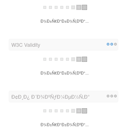
Ð¾Ð±Ñ€Ð°Ð±Ð¾Ñ‚ÐºÐ°...
W3C Validity
Ð¾Ð±Ñ€Ð°Ð±Ð¾Ñ‚ÐºÐ°...
Ð¢Ð¸Ð¿ Ð´Ð¾ÐºÑƒÐ¼ÐµÐ½Ñ‚Ð°
Ð¾Ð±Ñ€Ð°Ð±Ð¾Ñ‚ÐºÐ°...