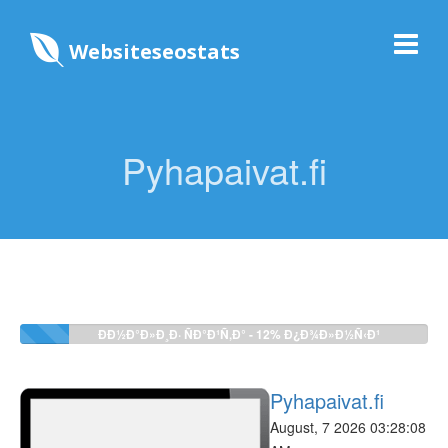
Websiteseostats
Pyhapaivat.fi
ÐÐ½Ð°Ð»Ð¸Ð· ÑÐ°Ð¹Ñ‚Ð° -
12%
Ð¿Ð¾Ð»Ð½Ñ‹Ð¹
Pyhapaivat.fi
August, 7 2026 03:28:08