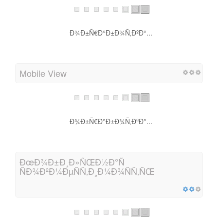
Ð¾Ð±Ñ€Ð°Ð±Ð¾Ñ‚ÐºÐ°...
Mobile View
Ð¾Ð±Ñ€Ð°Ð±Ð¾Ñ‚ÐºÐ°...
ÐœÐ¾Ð±Ð¸Ð»ÑŒÐ½Ð°Ñ
ÑÐ¾Ð²Ð¼ÐµÑÑ‚Ð¸Ð¼Ð¾ÑÑ‚ÑŒ