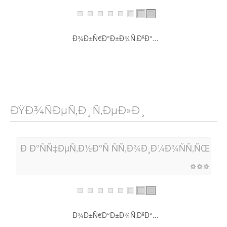
Ð¾Ð±Ñ€Ð°Ð±Ð¾Ñ‚ÐºÐ°...
ÐŸÐ¾ÑÐµÑ‚Ð¸Ñ‚ÐµÐ»Ð¸
Ð Ð°ÑÑ‡ÐµÑ‚Ð½Ð°Ñ ÑÑ‚Ð¾Ð¸Ð¼Ð¾ÑÑ‚ÑŒ
Ð¾Ð±Ñ€Ð°Ð±Ð¾Ñ‚ÐºÐ°...