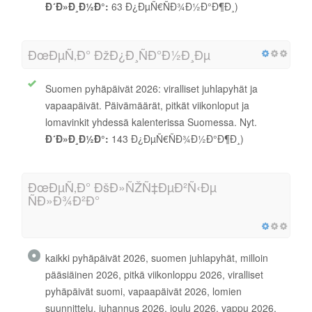
Ð´Ð»Ð¸Ð½Ð°:
63 Ð¿ÐµÑ€ÑÐ¾Ð½Ð°Ð¶Ð¸)
ÐœÐµÑ‚Ð° ÐžÐ¿Ð¸ÑÐ°Ð½Ð¸Ðµ
Suomen pyhäpäivät 2026: viralliset juhlapyhät ja
vapaapäivät. Päivämäärät, pitkät viikonloput ja
lomavinkit yhdessä kalenterissa Suomessa. Nyt.
Ð´Ð»Ð¸Ð½Ð°:
143 Ð¿ÐµÑ€ÑÐ¾Ð½Ð°Ð¶Ð¸)
ÐœÐµÑ‚Ð° ÐšÐ»ÑŽÑ‡ÐµÐ²Ñ‹Ðµ
ÑÐ»Ð¾Ð²Ð°
kaikki pyhäpäivät 2026, suomen juhlapyhät, milloin
pääsiäinen 2026, pitkä viikonloppu 2026, viralliset
pyhäpäivät suomi, vapaapäivät 2026, lomien
suunnittelu, juhannus 2026, joulu 2026, vappu 2026,