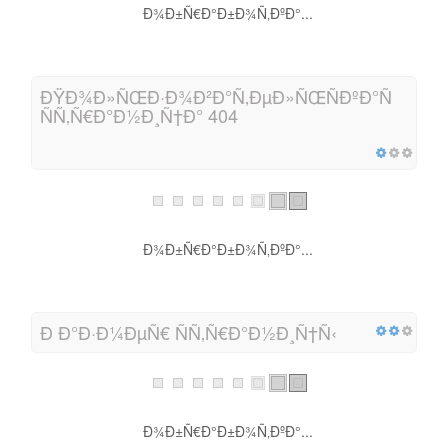
Ð¾Ð±Ñ€Ð°Ð±Ð¾Ñ‚ÐºÐ°...
ÐŸÐ¾Ð»ÑŒÐ·Ð¾Ð²Ð°Ñ‚ÐµÐ»ÑŒÑÐºÐ°Ñ
ÑÑ‚Ñ€Ð°Ð½Ð¸Ñ†Ð° 404
Ð¾Ð±Ñ€Ð°Ð±Ð¾Ñ‚ÐºÐ°...
Ð Ð°Ð·Ð¼ÐµÑ€ ÑÑ‚Ñ€Ð°Ð½Ð¸Ñ†Ñ‹
Ð¾Ð±Ñ€Ð°Ð±Ð¾Ñ‚ÐºÐ°...