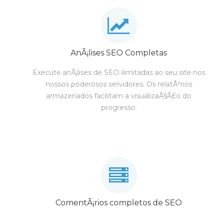
AnÃ¡lises SEO Completas
Execute anÃ¡lises de SEO ilimitadas ao seu site nos
nossos poderosos servidores. Os relatÃ³rios
armazenados facilitam a visualizaÃ§Ã£o do
progresso.
ComentÃ¡rios completos de SEO