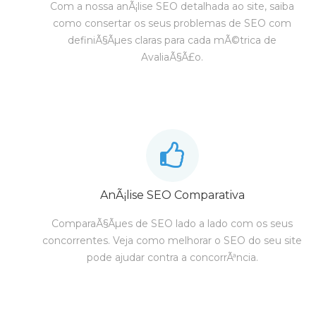
Com a nossa anÃ¡lise SEO detalhada ao site, saiba
como consertar os seus problemas de SEO com
definiÃ§Ãµes claras para cada mÃ©trica de
AvaliaÃ§Ã£o.
AnÃ¡lise SEO Comparativa
ComparaÃ§Ãµes de SEO lado a lado com os seus
concorrentes. Veja como melhorar o SEO do seu site
pode ajudar contra a concorrÃªncia.