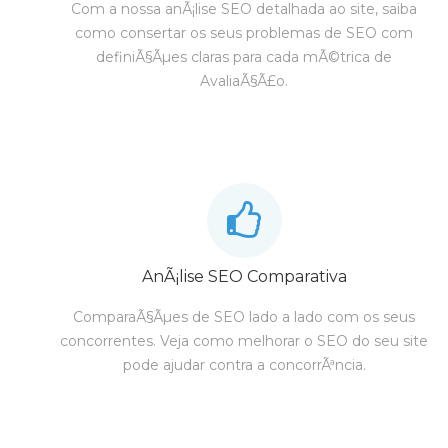
Com a nossa anÃ¡lise SEO detalhada ao site, saiba
como consertar os seus problemas de SEO com
definiÃ§Ãµes claras para cada mÃ©trica de
AvaliaÃ§Ã£o.
AnÃ¡lise SEO Comparativa
ComparaÃ§Ãµes de SEO lado a lado com os seus
concorrentes. Veja como melhorar o SEO do seu site
pode ajudar contra a concorrÃªncia.