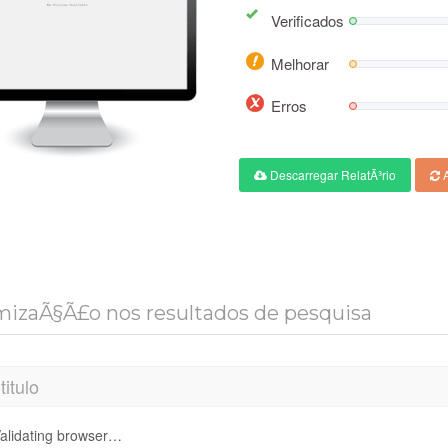
Verificados
Melhorar
Erros
Descarregar RelatÃ³rio
A
izaÃ§Ã£o nos resultados de pesquisa
titulo
alidating browser…