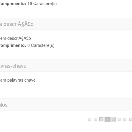
omprimento:
19 Caractere(s)
a descriÃ§Ã£o
em descriÃ§Ã£o
omprimento:
0 Caractere(s)
avras-chave
em palavras chave
ulos