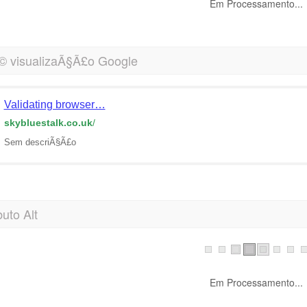
Em Processamento...
© visualizaÃ§Ã£o Google
Validating browser…
skybluestalk.co.uk
/
Sem descriÃ§Ã£o
buto Alt
Em Processamento...