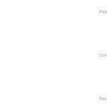
Pal
Con
Rac