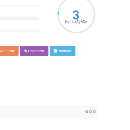
3
PontuaÃ§Ã£o
ctualizar
Comparar
Partilhar