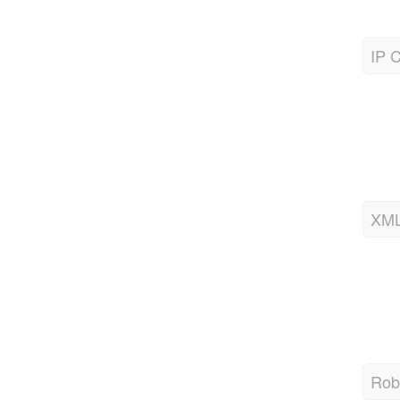
IP C
XML
Robo