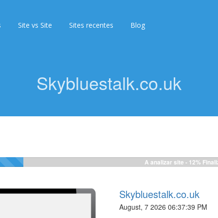
s
Site vs Site
Sites recentes
Blog
Skybluestalk.co.uk
A analizar site -
12%
Final
Skybluestalk.co.uk
August, 7 2026 06:37:39 PM