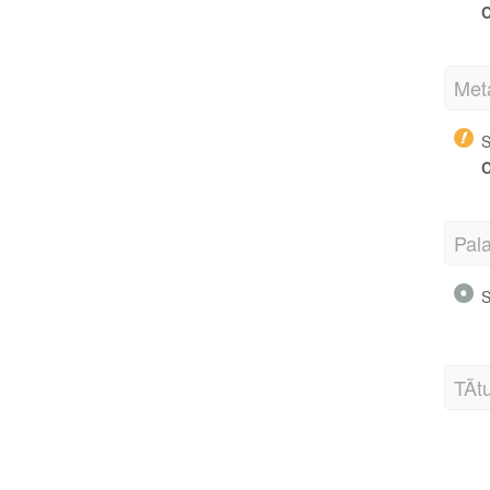
C
Met
S
C
Pal
S
TÃ­t