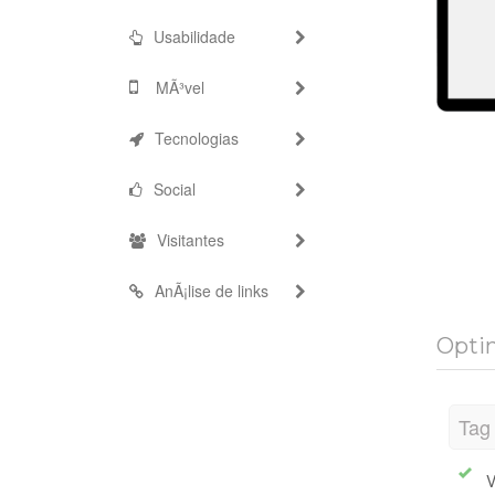
Usabilidade
MÃ³vel
Tecnologias
Social
Visitantes
AnÃ¡lise de links
Optim
Tag 
V