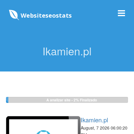
Websiteseostats
Ikamien.pl
A analizar site -
2%
Finalizado
Ikamien.pl
August, 7 2026 06:00:20