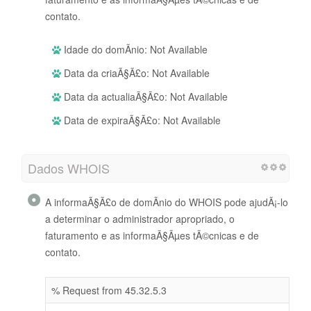
contato.
Idade do domÃ­nio: Not Available
Data da criaÃ§Ã£o: Not Available
Data da actualiaÃ§Ã£o: Not Available
Data de expiraÃ§Ã£o: Not Available
Dados WHOIS
A informaÃ§Ã£o de domÃ­nio do WHOIS pode ajudÃ¡-lo
a determinar o administrador apropriado, o
faturamento e as informaÃ§Ãµes tÃ©cnicas e de
contato.
% Request from 45.32.5.3