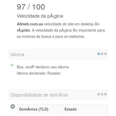
97 / 100
Velocidade da pÃ¡gina
Allmeb.com.ua
velocidade do site em desktop Ã©
rÃ¡pido
. A velocidade da pÃ¡gina Ã© importante para
os motores de busca e para os visitantes.
Idioma
Boa, vocÃª declarou seu idioma
Idioma declarado: Russian
Disponibilidade de domÃ­nio
DomÃ­nios (TLD)
Estado