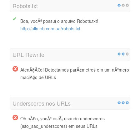
Robots.txt
Boa, vocÃª possui o arquivo Robots.txt!
http://allmeb.com.ua/robots.txt
URL Rewrite
AtenÃ§Ã£o! Detectamos parÃ¢metros em um nÃºmero
maciÃ§o de URLs
Underscores nos URLs
Oh nÃ£o, vocÃª estÃ¡ usando underscores
(isto_sao_underscores) em seus URLs