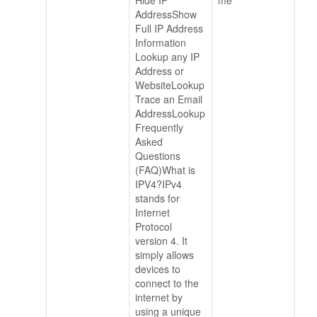
Hide IP
me"
AddressShow
Full IP Address
Information
Lookup any IP
Address or
WebsiteLookup
Trace an Email
AddressLookup
Frequently
Asked
Questions
(FAQ)What is
IPV4?IPv4
stands for
Internet
Protocol
version 4. It
simply allows
devices to
connect to the
internet by
using a unique