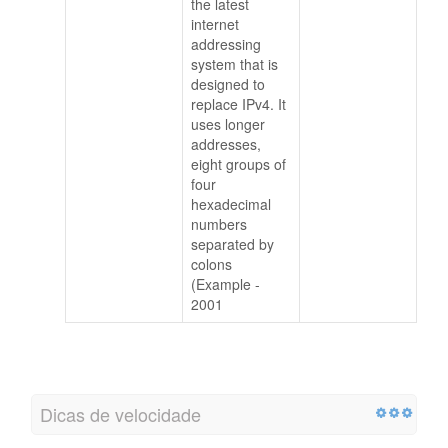
the latest
internet
addressing
system that is
designed to
replace IPv4. It
uses longer
addresses,
eight groups of
four
hexadecimal
numbers
separated by
colons
(Example -
2001
Dicas de velocidade