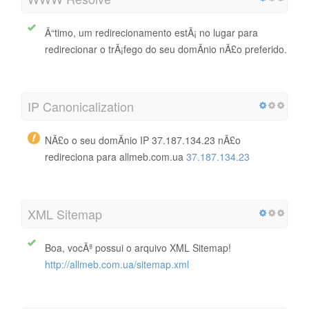
Ã“timo, um redirecionamento estÃ¡ no lugar para
redirecionar o trÃ¡fego do seu domÃ­nio nÃ£o preferido.
IP Canonicalization
NÃ£o o seu domÃ­nio IP 37.187.134.23 nÃ£o
redireciona para allmeb.com.ua
37.187.134.23
XML Sitemap
Boa, vocÃª possui o arquivo XML Sitemap!
http://allmeb.com.ua/sitemap.xml