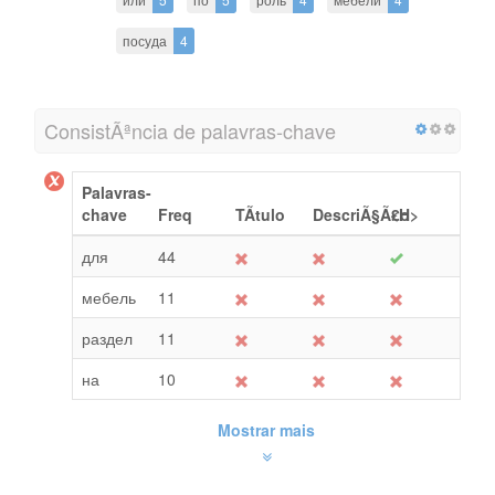
посуда
4
ConsistÃªncia de palavras-chave
Palavras-
chave
Freq
TÃ­tulo
DescriÃ§Ã£o
<H>
для
44
мебель
11
раздел
11
на
10
Mostrar mais