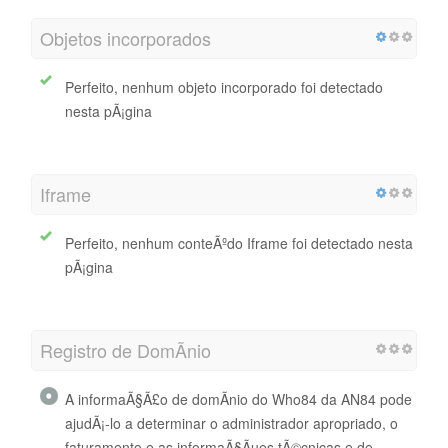
Objetos incorporados
Perfeito, nenhum objeto incorporado foi detectado
nesta pÃ¡gina
Iframe
Perfeito, nenhum conteÃºdo Iframe foi detectado nesta
pÃ¡gina
Registro de DomÃ­nio
A informaÃ§Ã£o de domÃ­nio do Who84 da AN84 pode
ajudÃ¡-lo a determinar o administrador apropriado, o
faturamento e as informaÃ§Ãµes tÃ©cnicas e de