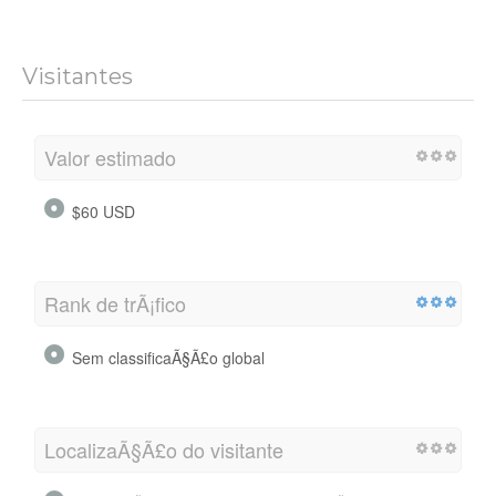
Visitantes
Valor estimado
$60 USD
Rank de trÃ¡fico
Sem classificaÃ§Ã£o global
LocalizaÃ§Ã£o do visitante