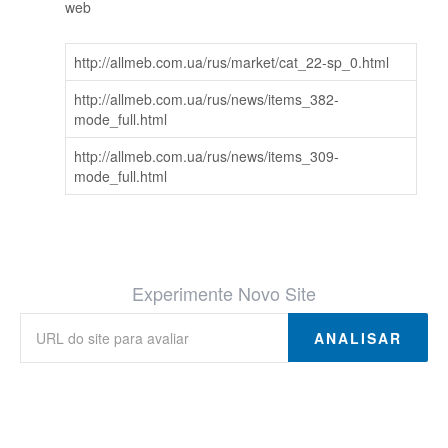
web
http://allmeb.com.ua/rus/market/cat_22-sp_0.html
http://allmeb.com.ua/rus/news/items_382-
mode_full.html
http://allmeb.com.ua/rus/news/items_309-
mode_full.html
Experimente Novo Site
ANALISAR