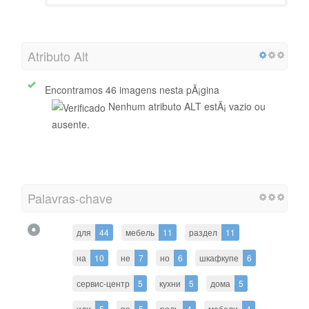
Atributo Alt
Encontramos 46 imagens nesta pÃ¡gina
Nenhum atributo ALT estÃ¡ vazio ou
ausente.
Palavras-chave
для
44
мебель
11
раздел
11
на
10
не
7
но
6
шкафкупе
6
сервис-центр
5
кухни
5
дома
5
или
5
по
5
роль
4
мебели
4