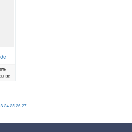
.de
0%
ELHEID
23
24
25
26
27