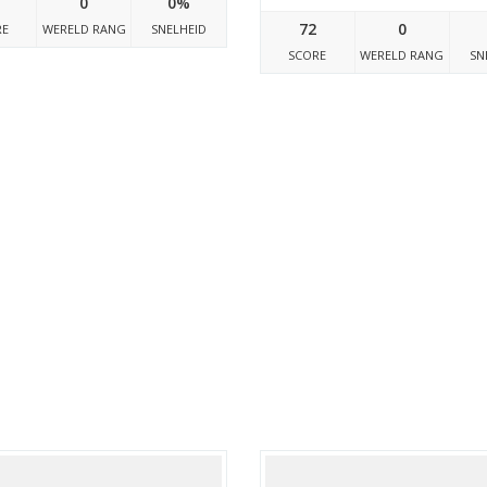
0
0%
72
0
RE
WERELD RANG
SNELHEID
SCORE
WERELD RANG
SN