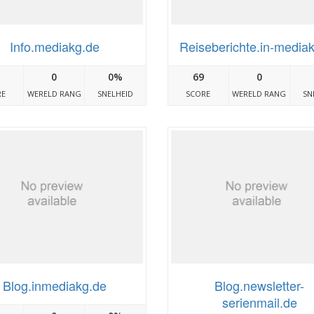
Info.mediakg.de
Reiseberichte.in-media
0
0%
69
0
RE
WERELD RANG
SNELHEID
SCORE
WERELD RANG
SN
Blog.inmediakg.de
Blog.newsletter-
serienmail.de