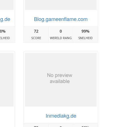
kg.de
Blog.gameenflame.com
0%
72
0
99%
ELHEID
SCORE
WERELD RANG
SNELHEID
Inmediakg.de