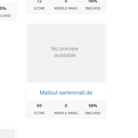
72
0
98%
0%
SCORE
WERELD RANG
SNELHEID
ELHEID
Mailout-serienmail.de
69
0
98%
SCORE
WERELD RANG
SNELHEID