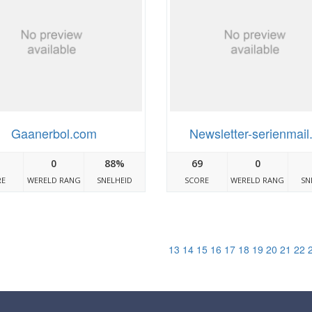
Gaanerbol.com
Newsletter-serienmail
0
88%
69
0
RE
WERELD RANG
SNELHEID
SCORE
WERELD RANG
SN
13
14
15
16
17
18
19
20
21
22