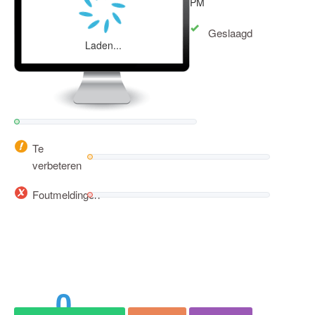
PM
Geslaagd
Laden...
Te
verbeteren
Foutmeldingen
0