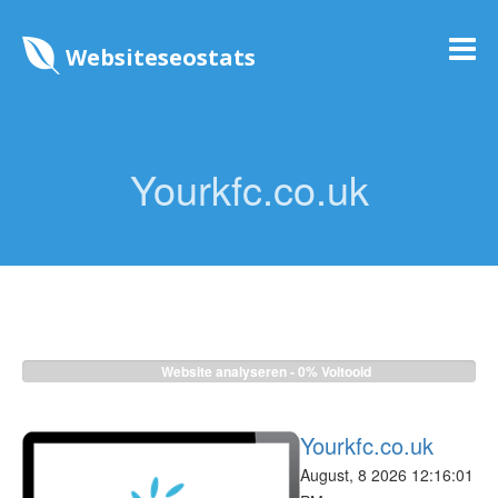
Websiteseostats
Yourkfc.co.uk
Website analyseren -
0%
Voltooid
Yourkfc.co.uk
August, 8 2026 12:16:01