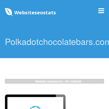
Websiteseostats
Polkadotchocolatebars.com
Website analyseren -
0%
Voltooid