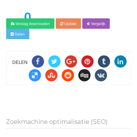
0
Verslag downloaden
Update
Vergelijk
Score
Delen
DELEN
Zoekmachine optimalisatie (SEO)