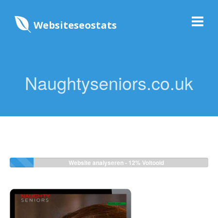
Websiteseostats
Naughtyseniors.co.uk
Website analyseren -
12%
Voltooid