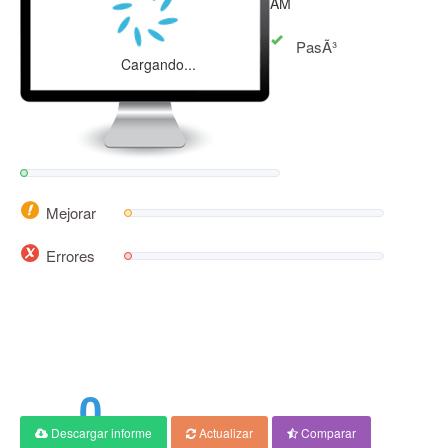
AM
PasÃ³
Cargando...
Mejorar
Errores
0
Descargar informe
Actualizar
Comparar
PuntuaciÃ³n