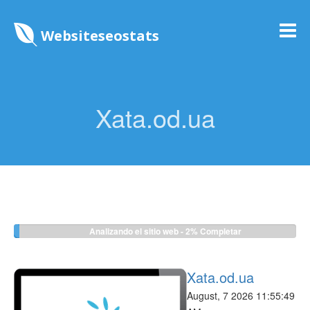
Websiteseostats
Xata.od.ua
Analizando el sitio web -
2%
Completar
Xata.od.ua
August, 7 2026 11:55:49