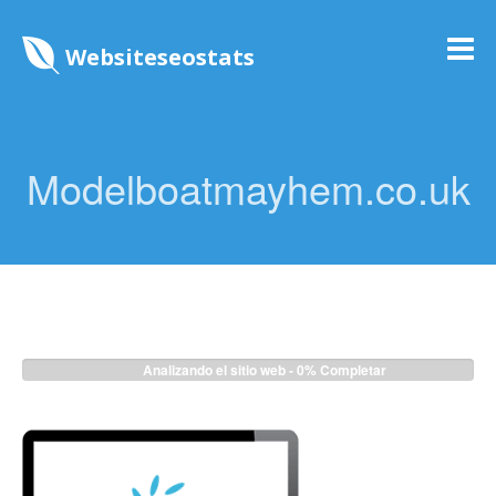
Websiteseostats
Modelboatmayhem.co.uk
Analizando el sitio web -
2%
Completar