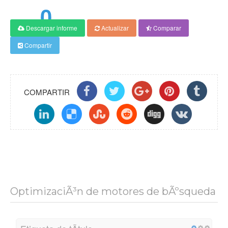
0
Descargar informe
Actualizar
Comparar
PuntuaciÃ³n
Compartir
COMPARTIR
OptimizaciÃ³n de motores de bÃºsqueda