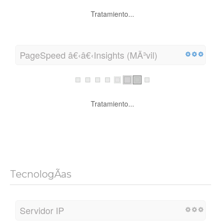
Tratamiento...
PageSpeed â€‹â€‹Insights (MÃ³vil)
Tratamiento...
TecnologÃ­as
Servidor IP