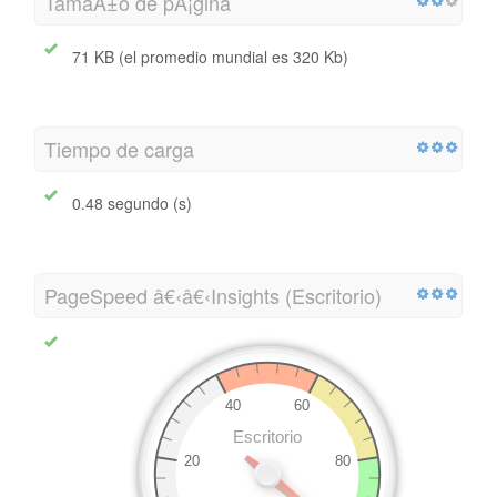
TamaÃ±o de pÃ¡gina
71 KB (el promedio mundial es 320 Kb)
Tiempo de carga
0.48 segundo (s)
PageSpeed â€‹â€‹Insights (Escritorio)