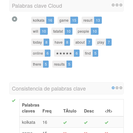
Palabras clave Cloud
kolkata
16
game
15
result
13
will
10
fatafat
10
people
10
today
8
have
8
about
7
play
7
online
6
★★★★★
6
find
5
there
5
results
5
Consistencia de palabras clave
Palabras
claves
Freq
TÃ­tulo
Desc
<H>
kolkata
16
game
15