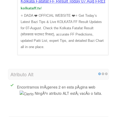
Kolkata Fatafat FF Result Today 07 Aug FREE TIPS 
kolkataff.tv
/
⭐ DADA ❤️ OFFICIAL WEBSITE ❤️⭐ Get Today’s
Latest Bazi Tips & Live KOLKATA FF Result Updates
for 07-August. Check the Kolkata Fatafat Result
(कोलकाता फटाफट रिजल्ट), accurate FF Predictions,
updated Patti List, expert Tips, and detailed Bazi Chart
all in one place.
Atributo Alt
Encontramos imÃ¡genes 2 en esta pÃ¡gina web
NingÃºn atributo ALT estÃ¡ vacÃ­o o falta.