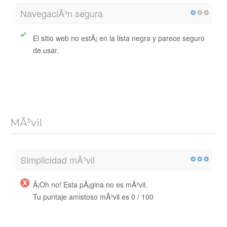
NavegaciÃ³n segura
El sitio web no estÃ¡ en la lista negra y parece seguro
de usar.
MÃ³vil
Simplicidad mÃ³vil
Â¡Oh no! Esta pÃ¡gina no es mÃ³vil.
Tu puntaje amistoso mÃ³vil es 0 / 100