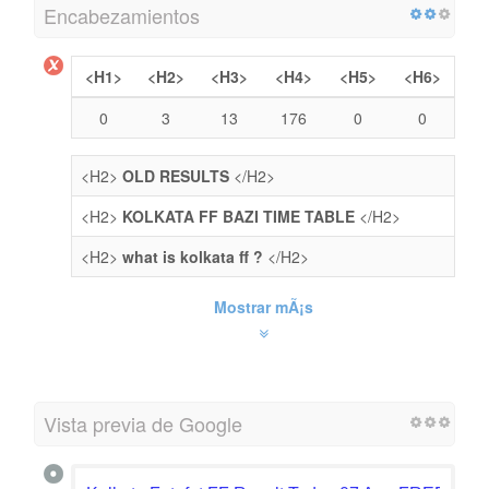
Encabezamientos
<H1>
<H2>
<H3>
<H4>
<H5>
<H6>
0
3
13
176
0
0
<H2>
OLD RESULTS
</H2>
<H2>
KOLKATA FF BAZI TIME TABLE
</H2>
<H2>
what is kolkata ff ?
</H2>
Mostrar mÃ¡s
Vista previa de Google