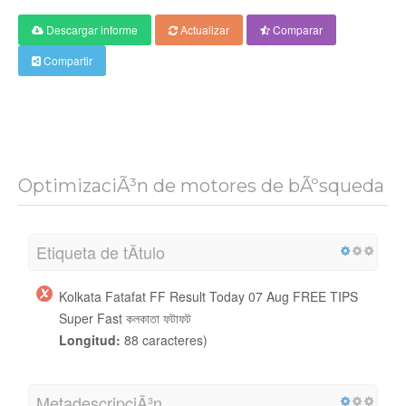
Descargar informe
Actualizar
Comparar
Compartir
OptimizaciÃ³n de motores de bÃºsqueda
Etiqueta de tÃ­tulo
Kolkata Fatafat FF Result Today 07 Aug FREE TIPS
Super Fast কলকাতা ফটাফট
Longitud:
88 caracteres)
MetadescripciÃ³n