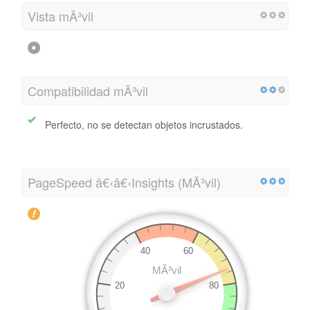
Vista mÃ³vil
Compatibilidad mÃ³vil
Perfecto, no se detectan objetos incrustados.
PageSpeed â€‹â€‹Insights (MÃ³vil)