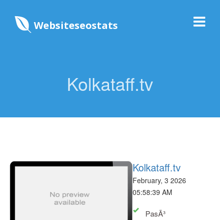
Websiteseostats
Kolkataff.tv
Kolkataff.tv
February, 3 2026
05:58:39 AM
PasÃ³