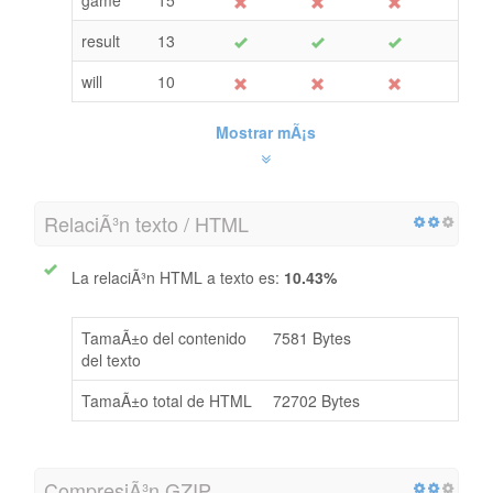
result
13
will
10
Mostrar mÃ¡s
RelaciÃ³n texto / HTML
La relaciÃ³n HTML a texto es:
10.43%
TamaÃ±o del contenido
7581 Bytes
del texto
TamaÃ±o total de HTML
72702 Bytes
CompresiÃ³n GZIP