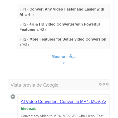
<H1>
Convert Any Video Faster and Easier with
AI
</H1>
<H2>
4K & HD Video Converter with Powerful
Features
</H2>
<H2>
More Features for Better Video Conversion
</H2>
Mostrar mÃ¡s
Vista previa de Google
AI Video Converter - Convert to MP4, MOV, AVI | Hi
hicoo.ai
/
Convert any video to MP4, MOV, AVI with Hicoo. Fast