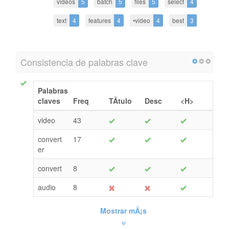
videos
5
batch
5
files
5
select
4
text
4
features
4
•video
4
best
3
Consistencia de palabras clave
Palabras
claves
Freq
TÃ­tulo
Desc
<H>
video
43
convert
17
er
convert
8
audio
8
Mostrar mÃ¡s