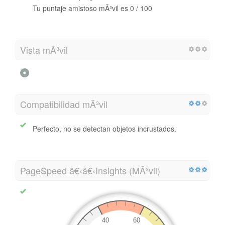
Tu puntaje amistoso mÃ³vil es 0 / 100
Vista mÃ³vil
Compatibilidad mÃ³vil
Perfecto, no se detectan objetos incrustados.
PageSpeed â€‹â€‹Insights (MÃ³vil)