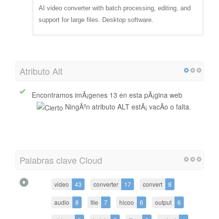
AI video converter with batch processing, editing, and
support for large files. Desktop software.
Atributo Alt
Encontramos imÃ¡genes 13 en esta pÃ¡gina web
NingÃºn atributo ALT estÃ¡ vacÃ­o o falta.
Palabras clave Cloud
video
43
converter
17
convert
8
audio
8
file
7
hicoo
6
output
6