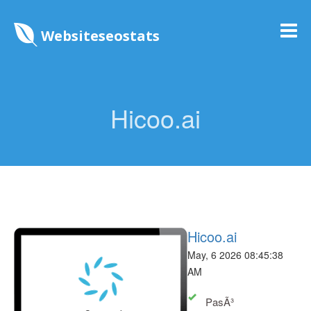
Websiteseostats
Hicoo.ai
Hicoo.ai
May, 6 2026 08:45:38
AM
PasÃ³