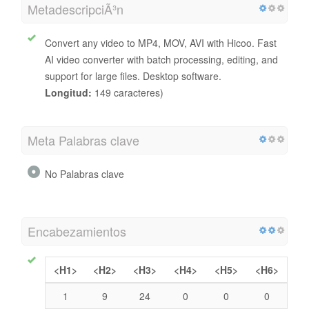
MetadescripciÃ³n
Convert any video to MP4, MOV, AVI with Hicoo. Fast
AI video converter with batch processing, editing, and
support for large files. Desktop software.
Longitud:
149 caracteres)
Meta Palabras clave
No Palabras clave
Encabezamientos
<H1>
<H2>
<H3>
<H4>
<H5>
<H6>
1
9
24
0
0
0