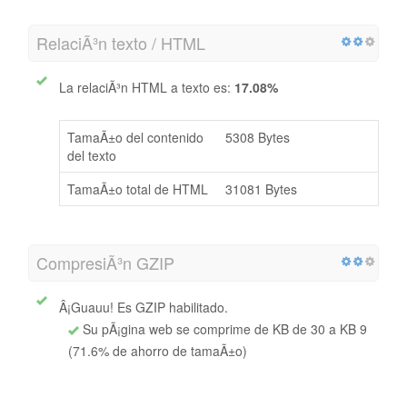
RelaciÃ³n texto / HTML
La relaciÃ³n HTML a texto es:
17.08%
TamaÃ±o del contenido
5308 Bytes
del texto
TamaÃ±o total de HTML
31081 Bytes
CompresiÃ³n GZIP
Â¡Guauu! Es GZIP habilitado.
Su pÃ¡gina web se comprime de KB de 30 a KB 9
(71.6% de ahorro de tamaÃ±o)