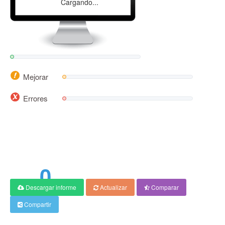
Cargando...
Mejorar
Errores
0
Descargar informe
Actualizar
Comparar
PuntuaciÃ³n
Compartir