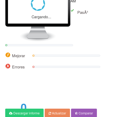
AM
PasÃ³
Cargando...
Mejorar
Errores
0
Descargar informe
Actualizar
Comparar
PuntuaciÃ³n