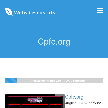
Websiteseostats
Cpfc.org
Analizando el sitio web -
12%
Completar
Cpfc.org
August, 8 2026 11:59:26