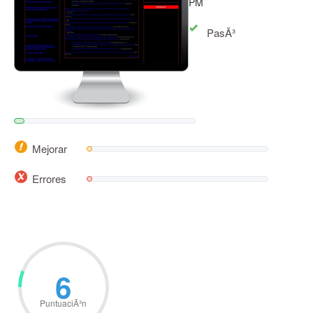
PM
PasÃ³
Mejorar
Errores
6
PuntuaciÃ³n