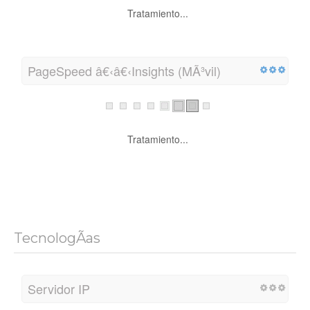
Tratamiento...
PageSpeed â€‹â€‹Insights (MÃ³vil)
Tratamiento...
TecnologÃ­as
Servidor IP