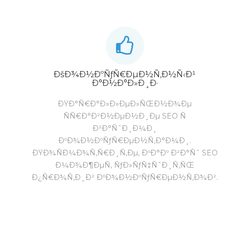
ÐšÐ¾Ð½ÐºÑƒÑ€ÐµÐ½Ñ‚Ð½Ñ‹Ð¹
Ð°Ð½Ð°Ð»Ð¸Ð·
ÐŸÐ°Ñ€Ð°Ð»Ð»ÐµÐ»ÑŒÐ½Ð¾Ðµ
ÑÑ€Ð°Ð²Ð½ÐµÐ½Ð¸Ðµ SEO Ñ
Ð²Ð°ÑˆÐ¸Ð¼Ð¸
ÐºÐ¾Ð½ÐºÑƒÑ€ÐµÐ½Ñ‚Ð°Ð¼Ð¸.
ÐŸÐ¾ÑÐ¼Ð¾Ñ‚Ñ€Ð¸Ñ‚Ðµ, ÐºÐ°Ðº Ð²Ð°Ñˆ SEO
Ð¼Ð¾Ð¶ÐµÑ‚ ÑƒÐ»ÑƒÑ‡ÑˆÐ¸Ñ‚ÑŒ
Ð¿Ñ€Ð¾Ñ‚Ð¸Ð² ÐºÐ¾Ð½ÐºÑƒÑ€ÐµÐ½Ñ‚Ð¾Ð².