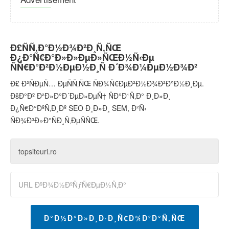
Ð£ÑÑ‚Ð°Ð½Ð¾Ð²Ð¸Ñ‚ÑŒ
Ð¿Ð°Ñ€Ð°Ð»Ð»ÐµÐ»ÑŒÐ½Ñ‹Ðµ
ÑÑ€Ð°Ð²Ð½ÐµÐ½Ð¸Ñ Ð´Ð¾Ð¼ÐµÐ½Ð¾Ð²
Ð£ Ð²ÑÐµÑ… ÐµÑÑ‚ÑŒ ÑÐ¾Ñ€ÐµÐ²Ð½Ð¾Ð²Ð°Ð½Ð¸Ðµ.
ÐšÐ°Ðº Ð²Ð»Ð°Ð´ÐµÐ»ÐµÑ† ÑÐ°Ð¹Ñ‚Ð° Ð¸Ð»Ð¸
Ð¿Ñ€Ð°ÐºÑ‚Ð¸Ðº SEO Ð¸Ð»Ð¸ SEM, Ð²Ñ‹
ÑÐ¾Ð³Ð»Ð°ÑÐ¸Ñ‚ÐµÑÑŒ.
Ð°Ð½Ð°Ð»Ð¸Ð·Ð¸Ñ€Ð¾Ð²Ð°Ñ‚ÑŒ