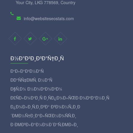
Your City, LKG 778569, Country
info@websiteseostats.com
Ð½Ð°Ð²Ð¸Ð³Ð°Ñ†Ð¸Ñ
Ð“Ð»Ð°Ð²Ð½Ð°Ñ
ÐÐ°ÑÑ‡ÐΜÑ‚ Ð½Ð°Ñ
Ð§Ñ‚Ð¾ Ð½Ð¾Ð²Ð¾Ð³Ð¾
Ð£ÑÐ»Ð¾Ð²Ð¸Ñ Ð¸ÑÐ¿Ð¾Ð»ÑŒÐ·Ð¾Ð²Ð°Ð½Ð¸Ñ
Ð¿Ð¾Ð»Ð¸Ñ‚Ð¸ÐºÐ° ÐºÐ¾Ð½Ñ„Ð¸Ð
´ÐΜÐ½Ñ†Ð¸Ð°Ð»ÑŒÐ½Ð¾ÑÑ‚Ð¸
Ð ÐΜÐºÐ»Ð°Ð¼Ð¾Ð´Ð°Ñ‚ÐΜÐ»Ð¸