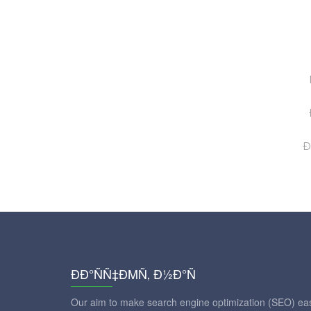
Ð
ÐÐ°ÑÑ‡ÐΜÑ‚ Ð½Ð°Ñ
Our aim to make search engine optimization (SEO) eas