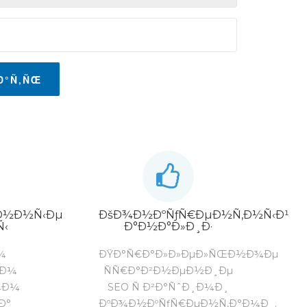
Ð°Ñ‚ÑŒ
µÐ½Ð½Ñ‹Ðµ
ÐšÐ¾Ð½ÐºÑƒÑ€ÐµÐ½Ñ‚Ð½Ñ‹Ð¹
Ñ‹
Ð°Ð½Ð°Ð»Ð¸Ð·
¼
ÐŸÐ°Ñ€Ð°Ð»Ð»ÐµÐ»ÑŒÐ½Ð¾Ðµ
¸Ð¼
ÑÑ€Ð°Ð²Ð½ÐµÐ½Ð¸Ðµ
¾Ð¼
SEO Ñ Ð²Ð°ÑˆÐ¸Ð¼Ð¸
Ð°
ÐºÐ¾Ð½ÐºÑƒÑ€ÐµÐ½Ñ‚Ð°Ð¼Ð¸.