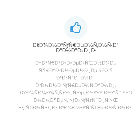
ÐšÐ¾Ð½ÐºÑƒÑ€ÐµÐ½Ñ‚Ð½Ñ‹Ð¹
Ð°Ð½Ð°Ð»Ð¸Ð·
ÐŸÐ°Ñ€Ð°Ð»Ð»ÐµÐ»ÑŒÐ½Ð¾Ðµ
ÑÑ€Ð°Ð²Ð½ÐµÐ½Ð¸Ðµ SEO Ñ
Ð²Ð°ÑˆÐ¸Ð¼Ð¸
ÐºÐ¾Ð½ÐºÑƒÑ€ÐµÐ½Ñ‚Ð°Ð¼Ð¸.
ÐŸÐ¾ÑÐ¼Ð¾Ñ‚Ñ€Ð¸Ñ‚Ðµ, ÐºÐ°Ðº Ð²Ð°Ñˆ SEO
Ð¼Ð¾Ð¶ÐµÑ‚ ÑƒÐ»ÑƒÑ‡ÑˆÐ¸Ñ‚ÑŒ
Ð¿Ñ€Ð¾Ñ‚Ð¸Ð² ÐºÐ¾Ð½ÐºÑƒÑ€ÐµÐ½Ñ‚Ð¾Ð².