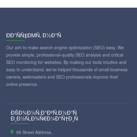
ÐÐ°ÑÑ‡ÐΜÑ‚ Ð½Ð°Ñ
Our aim to make search engine optimization (SEO) easy. We
provide simple, professional-quality SEO analysis and critical
SEO monitoring for websites. By making our tools intuitive and
easy to understand, we've helped thousands of small-business
owners, webmasters and SEO professionals improve their
online presence.
ÐŠÐ¾Ð½Ñ‚Ð°ÐºÑ‚Ð½Ð°Ñ
Ð¸Ð½Ñ„Ð¾Ñ€Ð¼Ð°Ñ†Ð¸Ñ
99 Street Address,