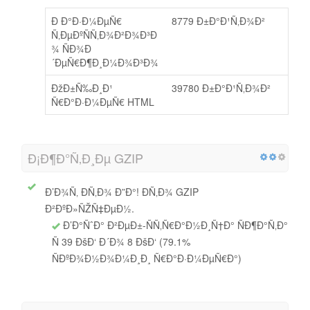
Ð Ð°Ð·Ð¼ÐµÑ€
8779 Ð±Ð°Ð¹Ñ‚Ð¾Ð²
Ñ‚ÐµÐºÑÑ‚Ð¾Ð²Ð¾Ð³Ð
¾ ÑÐ¾Ð
´ÐµÑ€Ð¶Ð¸Ð¼Ð¾Ð³Ð¾
ÐžÐ±Ñ‰Ð¸Ð¹
39780 Ð±Ð°Ð¹Ñ‚Ð¾Ð²
Ñ€Ð°Ð·Ð¼ÐµÑ€ HTML
Ð¡Ð¶Ð°Ñ‚Ð¸Ðµ GZIP
Ð’Ð¾Ñ‚ Ð­Ñ‚Ð¾ Ð”Ð°! Ð­Ñ‚Ð¾ GZIP
Ð²ÐºÐ»ÑŽÑ‡ÐµÐ½.
Ð’Ð°ÑˆÐ° Ð²ÐµÐ±-ÑÑ‚Ñ€Ð°Ð½Ð¸Ñ†Ð° ÑÐ¶Ð°Ñ‚Ð°
Ñ 39 ÐšÐ‘ Ð´Ð¾ 8 ÐšÐ‘ (79.1%
ÑÐºÐ¾Ð½Ð¾Ð¼Ð¸Ð¸ Ñ€Ð°Ð·Ð¼ÐµÑ€Ð°)