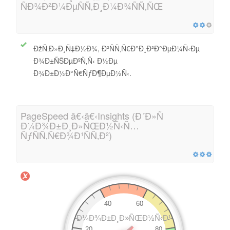
ÑÐ¾Ð²Ð¼ÐµÑÑ‚Ð¸Ð¼Ð¾ÑÑ‚ÑŒ
ÐžÑ‚Ð»Ð¸Ñ‡Ð½Ð¾, Ð²ÑÑ‚Ñ€Ð°Ð¸Ð²Ð°ÐµÐ¼Ñ‹Ðµ
Ð¾Ð±ÑŠÐµÐºÑ‚Ñ‹ Ð½Ðµ
Ð¾Ð±Ð½Ð°Ñ€ÑƒÐ¶ÐµÐ½Ñ‹.
PageSpeed â€‹â€‹Insights (Ð´Ð»Ñ
Ð¼Ð¾Ð±Ð¸Ð»ÑŒÐ½Ñ‹Ñ…
ÑƒÑÑ‚Ñ€Ð¾Ð¹ÑÑ‚Ð²)