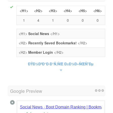
<H1>
<H2>
<H3>
<H4>
<H5>
<H6>
1
4
1
0
0
0
<H1>
Social News
</H1>
<H2>
Recently Saved Bookmarks!
</H2>
<H2>
Member Login
</H2>
ÐŸÐ¾ÐºÐ°Ð·Ð°Ñ‚ÑŒ Ð±Ð¾Ð»ÑŒÑˆÐµ
Google Preview
Social News · Boot Domain Ranking | Bookmarking