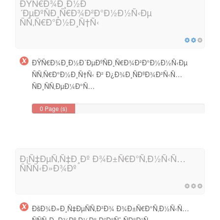
ÐŸÑ€Ð¾Ð¸Ð½Ð
´ÐµÐºÑÐ¸Ñ€Ð¾Ð²Ð°Ð½Ð½Ñ‹Ðµ
ÑÑ‚Ñ€Ð°Ð½Ð¸Ñ†Ñ‹
ÐŸÑ€Ð¾Ð¸Ð½Ð´ÐµÐºÑÐ¸Ñ€Ð¾Ð²Ð°Ð½Ð½Ñ‹Ðµ
ÑÑ‚Ñ€Ð°Ð½Ð¸Ñ†Ñ‹ Ð² Ð¿Ð¾Ð¸ÑÐºÐ¾Ð²Ñ‹Ñ…
ÑÐ¸ÑÑ‚ÐµÐ¼Ð°Ñ…
0 Page (s)
Ð¡Ñ‡ÐµÑ‚Ñ‡Ð¸Ðº Ð¾Ð±Ñ€Ð°Ñ‚Ð½Ñ‹Ñ…
ÑÑÑ‹Ð»Ð¾Ðº
ÐšÐ¾Ð»Ð¸Ñ‡ÐµÑÑ‚Ð²Ð¾ Ð¾Ð±Ñ€Ð°Ñ‚Ð½Ñ‹Ñ…
ÑÑÑ‹Ð»Ð¾Ðº Ð½Ð° Ð²Ð°Ñˆ ÑÐ°Ð¹Ñ‚