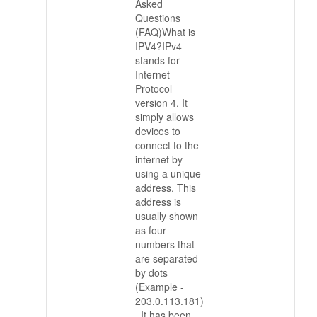
Asked
Questions
(FAQ)What is
IPV4?IPv4
stands for
Internet
Protocol
version 4. It
simply allows
devices to
connect to the
internet by
using a unique
address. This
address is
usually shown
as four
numbers that
are separated
by dots
(Example -
203.0.113.181)
. It has been