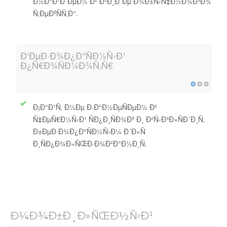
Ð½Ð°Ð¹Ð´ÐµÐ½ Ð² Ð²Ð¸Ð´Ðµ Ð¾Ð±Ñ‹Ñ‡Ð½Ð¾Ð³Ð¾
Ñ‚ÐµÐºÑÑ‚Ð°.
Ð‘ÐµÐ·Ð¾Ð¿Ð°ÑÐ½Ñ‹Ð¹
Ð¿Ñ€Ð¾ÑÐ¼Ð¾Ñ‚Ñ€
Ð¡Ð°Ð¹Ñ‚ Ð½Ðµ Ð·Ð°Ð½ÐµÑÐµÐ½ Ð²
Ñ‡ÐµÑ€Ð½Ñ‹Ð¹ ÑÐ¿Ð¸ÑÐ¾Ðº Ð¸ Ð²Ñ‹Ð³Ð»ÑÐ´Ð¸Ñ‚
Ð±ÐµÐ·Ð¾Ð¿Ð°ÑÐ½Ñ‹Ð¼ Ð´Ð»Ñ
Ð¸ÑÐ¿Ð¾Ð»ÑŒÐ·Ð¾Ð²Ð°Ð½Ð¸Ñ.
Ð¼Ð¾Ð±Ð¸Ð»ÑŒÐ½Ñ‹Ð¹