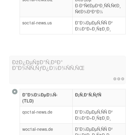
Ð·Ð°Ñ€ÐµÐ³Ð¸ÑÑ‚Ñ€Ð¸
Ñ€Ð¾Ð²Ð°Ð½
soc1al-news.us
Ð˜Ð¼ÐµÐµÑ‚ÑÑ Ð²
Ð½Ð°Ð»Ð¸Ñ‡Ð¸Ð¸
ÐžÐ¿ÐµÑ‡Ð°Ñ‚ÐºÐ°
Ð”Ð¾ÑÑ‚ÑƒÐ¿Ð½Ð¾ÑÑ‚ÑŒ
Ð”Ð¾Ð¼ÐµÐ½Ñ‹
Ð¡Ñ‚Ð°Ñ‚ÑƒÑ
(TLD)
qoc1al-news.de
Ð˜Ð¼ÐµÐµÑ‚ÑÑ Ð²
Ð½Ð°Ð»Ð¸Ñ‡Ð¸Ð¸
woc1al-news.de
Ð˜Ð¼ÐµÐµÑ‚ÑÑ Ð²