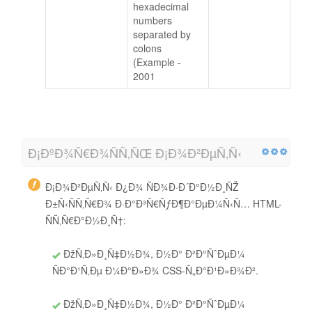
hexadecimal
numbers
separated by
colons
(Example -
2001
Ð¡ÐºÐ¾Ñ€Ð¾ÑÑ‚ÑŒ Ð¡Ð¾Ð²ÐµÑ‚Ñ‹
Ð¡Ð¾Ð²ÐµÑ‚Ñ‹ Ð¿Ð¾ ÑÐ¾Ð·Ð´Ð°Ð½Ð¸ÑŽ
Ð±Ñ‹ÑÑ‚Ñ€Ð¾ Ð·Ð°Ð³Ñ€ÑƒÐ¶Ð°ÐµÐ¼Ñ‹Ñ… HTML-
ÑÑ‚Ñ€Ð°Ð½Ð¸Ñ†:
ÐžÑ‚Ð»Ð¸Ñ‡Ð½Ð¾, Ð½Ð° Ð²Ð°ÑˆÐµÐ¼
ÑÐ°Ð¹Ñ‚Ðµ Ð¼Ð°Ð»Ð¾ CSS-Ñ„Ð°Ð¹Ð»Ð¾Ð².
ÐžÑ‚Ð»Ð¸Ñ‡Ð½Ð¾, Ð½Ð° Ð²Ð°ÑˆÐµÐ¼