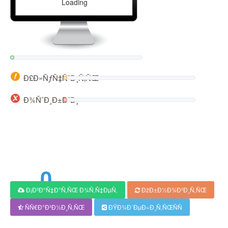
Loading
...
Ð£Ð»ÑƒÑ‡ÑˆÐ¸Ñ‚ÑŒ
Ð¾ÑˆÐ¸Ð±ÐºÐ¸
0
Ð¡ÐºÐ°Ñ‡Ð°Ñ‚ÑŒ Ð¾Ñ‚Ñ‡ÐµÑ‚
ÐžÐ±Ð½Ð¾Ð²Ð¸Ñ‚ÑŒ
Ð“Ð¾Ð»
ÑÑ€Ð°Ð²Ð½Ð¸Ñ‚ÑŒ
ÐŸÐ¾Ð´ÐµÐ»Ð¸Ñ‚ÑŒÑÑ