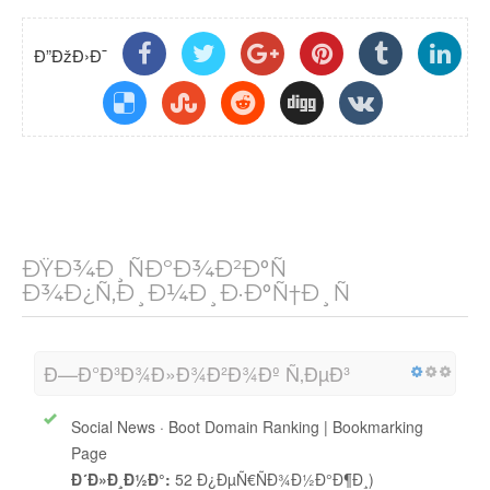
Ð”ÐžÐ›Ð¯
ÐŸÐ¾Ð¸ÑÐºÐ¾Ð²Ð°Ñ
Ð¾Ð¿Ñ‚Ð¸Ð¼Ð¸Ð·Ð°Ñ†Ð¸Ñ
Ð—Ð°Ð³Ð¾Ð»Ð¾Ð²Ð¾Ðº Ñ‚ÐµÐ³
Social News · Boot Domain Ranking | Bookmarking
Page
Ð´Ð»Ð¸Ð½Ð°:
52 Ð¿ÐµÑ€ÑÐ¾Ð½Ð°Ð¶Ð¸)