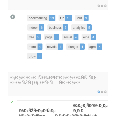
bookmarking
19
für
10
tour
9
indoor
6
business
6
analytics
5
free
5
page
5
social
4
eine
4
more
4
novels
4
triangle
4
agra
4
grow
4
Ð¡Ð¾Ð³Ð»Ð°ÑÐ¾Ð²Ð°Ð½Ð½Ð¾ÑÑ‚ÑŒ
ÐºÐ»ÑŽÑ‡ÐµÐ²Ñ‹Ñ… ÑÐ»Ð¾Ð²
ÐžÐ¿Ð¸ÑÐ°Ð½Ð¸Ðµ
ÐšÐ»ÑŽÑ‡ÐµÐ²Ñ‹Ðµ
Ð¸Ð·Ð
ÑÐ»Ð¾Ð²Ð°
Freq
Ð·Ð°Ð³Ð»Ð°Ð²Ð¸Ðµ
´ÐµÐ»Ð¸Ñ
<H>