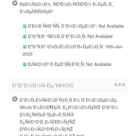
Ð¢Ð¾Ñ‡Ð½Ð¾, ÑÐºÐ¾Ð»ÑŒÐºÐ¾ Ð»ÐµÑ‚ Ð¸
Ð¼ÐµÑÑÑ†ÐµÐ²
Ð’Ð¾Ð·Ñ€Ð°ÑÑ‚ Ð´Ð¾Ð¼ÐµÐ½Ð°: Not Available
Ð”Ð°Ñ‚Ð° ÑÐ¾Ð·Ð´Ð°Ð½Ð¸Ñ: Not Available
Ð”Ð°Ñ‚Ð° Ð¾Ð±Ð½Ð¾Ð²Ð»ÐµÐ½Ð¸Ñ: 16th-Jan-
2025
Ð¡Ñ€Ð¾Ðº Ð´ÐµÐ¹ÑÑ‚Ð²Ð¸Ñ: Not Available
Ð”Ð°Ð½Ð½Ñ‹Ðµ WHOIS
Ð˜Ð½Ñ„Ð¾Ñ€Ð¼Ð°Ñ†Ð¸Ñ Ð¾ Ð´Ð¾Ð¼ÐµÐ½Ðµ
WhoIs Ð¼Ð¾Ð¶ÐµÑ‚ Ð¿Ð¾Ð¼Ð¾Ñ‡ÑŒ Ð²Ð°Ð¼
Ð¾Ð¿Ñ€ÐµÐ´ÐµÐ»Ð¸Ñ‚ÑŒ
Ð¿Ñ€Ð°Ð²Ð¸Ð»ÑŒÐ½ÑƒÑŽ
ÐºÐ¾Ð½Ñ‚Ð°ÐºÑ‚Ð½ÑƒÑŽ