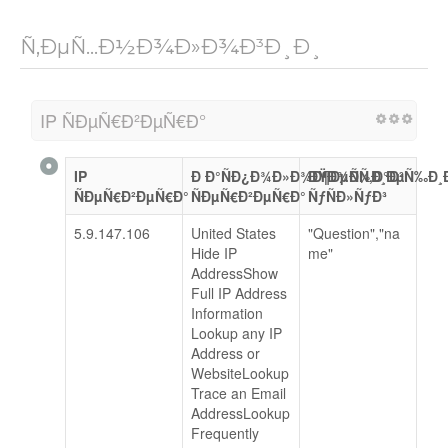
Ñ‚ÐµÑ…Ð½Ð¾Ð»Ð¾Ð³Ð¸Ð¸
IP ÑÐµÑ€Ð²ÐµÑ€Ð°
IP
Ð Ð°ÑÐ¿Ð¾Ð»Ð¾Ð¶ÐµÐ½Ð¸Ðµ
ÐŸÐ¾ÑÑ‚Ð°Ð²Ñ‰Ð¸
ÑÐµÑ€Ð²ÐµÑ€Ð°
ÑÐµÑ€Ð²ÐµÑ€Ð°
ÑƒÑÐ»ÑƒÐ³
5.9.147.106
United States
"Question","na
Hide IP
me"
AddressShow
Full IP Address
Information
Lookup any IP
Address or
WebsiteLookup
Trace an Email
AddressLookup
Frequently