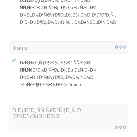
ÑÑ‚Ñ€Ð°Ð½Ð¸Ñ†Ðµ Ð½Ðµ Ð±Ñ‹Ð»Ð¾
Ð¾Ð±Ð½Ð°Ñ€ÑƒÐ¶ÐµÐ½Ð¾ Ð½Ð¸ÐºÐ°ÐºÐ¸Ñ…
Ð²Ð»Ð¾Ð¶ÐµÐ½Ð½Ñ‹Ñ… Ð¾Ð±ÑŠÐµÐºÑ‚Ð¾Ð²
Iframe
ÐžÑ‚Ð»Ð¸Ñ‡Ð½Ð¾, Ð½Ð° ÑÑ‚Ð¾Ð¹
ÑÑ‚Ñ€Ð°Ð½Ð¸Ñ†Ðµ Ð½Ðµ Ð±Ñ‹Ð»Ð¾
Ð¾Ð±Ð½Ð°Ñ€ÑƒÐ¶ÐµÐ½Ð¾ ÑÐ¾Ð
´ÐµÑ€Ð¶Ð¸Ð¼Ð¾Ð³Ð¾ Iframe
Ð ÐµÐ³Ð¸ÑÑ‚Ñ€Ð°Ñ†Ð¸Ñ Ð
´Ð¾Ð¼ÐµÐ½Ð¾Ð²