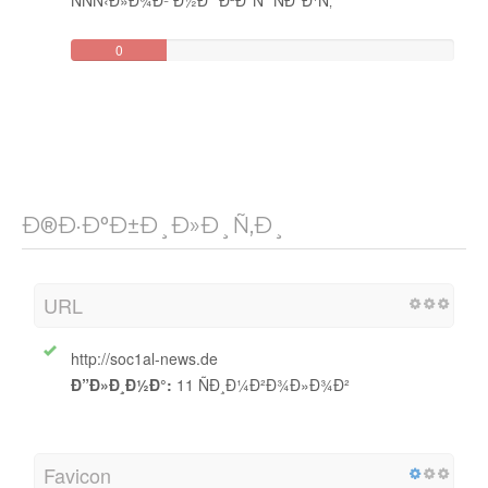
0
ÐžÐ±Ñ€Ð°Ñ‚Ð½Ñ‹Ð¹
(Ñ‹)
Ð®Ð·Ð°Ð±Ð¸Ð»Ð¸Ñ‚Ð¸
URL
http://soc1al-news.de
Ð”Ð»Ð¸Ð½Ð°:
11 ÑÐ¸Ð¼Ð²Ð¾Ð»Ð¾Ð²
Favicon