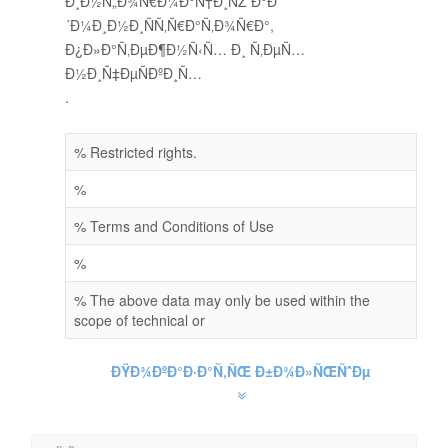
Ð¸Ð½Ñ„Ð¾Ñ€Ð¼Ð°Ñ†Ð¸ÑŽ Ð°Ð
´Ð¼Ð¸Ð½Ð¸ÑÑ‚Ñ€Ð°Ñ‚Ð¾Ñ€Ð°,
Ð¿Ð»Ð°Ñ‚ÐµÐ¶Ð½Ñ‹Ñ… Ð¸ Ñ‚ÐµÑ…
Ð½Ð¸Ñ‡ÐµÑÐºÐ¸Ñ…
.
% Restricted rights.
%
% Terms and Conditions of Use
%
% The above data may only be used within the
scope of technical or
ÐŸÐ¾ÐºÐ°Ð·Ð°Ñ‚ÑŒ Ð±Ð¾Ð»ÑŒÑˆÐµ