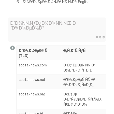
Ð—Ð°ÑÐ²Ð»ÐµÐ½Ð½Ñ‹Ð¹ ÑÐ·Ñ‹Ðº: English
Ð”Ð¾ÑÑ‚ÑƒÐ¿Ð½Ð¾ÑÑ‚ÑŒ Ð
´Ð¾Ð¼ÐµÐ½Ð°
Ð”Ð¾Ð¼ÐµÐ½Ñ‹
Ð¡Ñ‚Ð°Ñ‚ÑƒÑ
(TLD)
soc1al-news.com
Ð˜Ð¼ÐµÐµÑ‚ÑÑ Ð²
Ð½Ð°Ð»Ð¸Ñ‡Ð¸Ð¸
soc1al-news.net
Ð˜Ð¼ÐµÐµÑ‚ÑÑ Ð²
Ð½Ð°Ð»Ð¸Ñ‡Ð¸Ð¸
soc1al-news.org
Ð£Ð¶Ðµ
Ð·Ð°Ñ€ÐµÐ³Ð¸ÑÑ‚Ñ€Ð¸
Ñ€Ð¾Ð²Ð°Ð½
soc1al-news.biz
Ð£Ð¶Ðµ