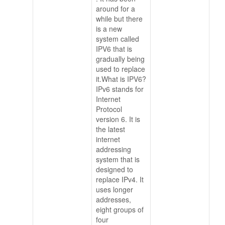
around for a
while but there
is a new
system called
IPV6 that is
gradually being
used to replace
it.What is IPV6?
IPv6 stands for
Internet
Protocol
version 6. It is
the latest
internet
addressing
system that is
designed to
replace IPv4. It
uses longer
addresses,
eight groups of
four