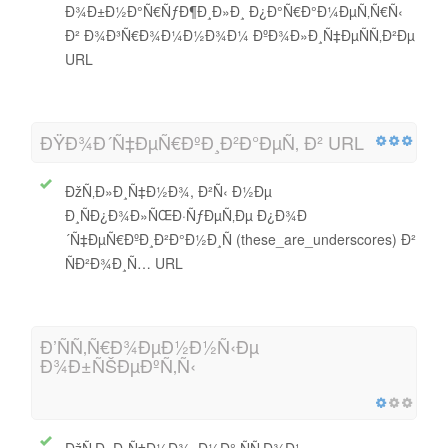
Ð¾Ð±Ð½Ð°Ñ€ÑƒÐ¶Ð¸Ð»Ð¸ Ð¿Ð°Ñ€Ð°Ð¼ÐµÑ‚Ñ€Ñ‹
Ð² Ð¾Ð³Ñ€Ð¾Ð¼Ð½Ð¾Ð¼ ÐºÐ¾Ð»Ð¸Ñ‡ÐµÑÑ‚Ð²Ðµ
URL
ÐŸÐ¾Ð´Ñ‡ÐµÑ€ÐºÐ¸Ð²Ð°ÐµÑ‚ Ð² URL
ÐžÑ‚Ð»Ð¸Ñ‡Ð½Ð¾, Ð²Ñ‹ Ð½Ðµ
Ð¸ÑÐ¿Ð¾Ð»ÑŒÐ·ÑƒÐµÑ‚Ðµ Ð¿Ð¾Ð
´Ñ‡ÐµÑ€ÐºÐ¸Ð²Ð°Ð½Ð¸Ñ (these_are_underscores) Ð²
ÑÐ²Ð¾Ð¸Ñ… URL
Ð’ÑÑ‚Ñ€Ð¾ÐµÐ½Ð½Ñ‹Ðµ
Ð¾Ð±ÑŠÐµÐºÑ‚Ñ‹
ÐžÑ‚Ð»Ð¸Ñ‡Ð½Ð¾, Ð½Ð° ÑÑ‚Ð¾Ð¹