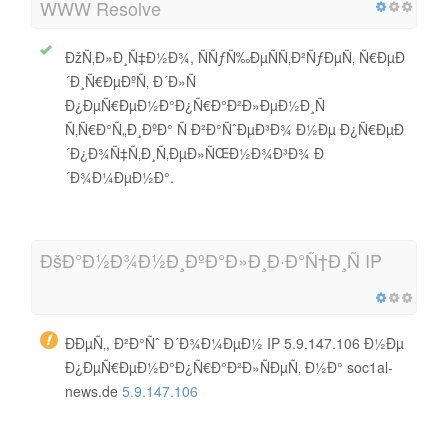
WWW Resolve
ÐžÑ‚Ð»Ð¸Ñ‡Ð½Ð¾, ÑÑƒÑ‰ÐµÑÑ‚Ð²ÑƒÐµÑ‚ Ñ€ÐµÐ
´Ð¸Ñ€ÐµÐºÑ‚ Ð´Ð»Ñ
Ð¿ÐµÑ€ÐµÐ½Ð°Ð¿Ñ€Ð°Ð²Ð»ÐµÐ½Ð¸Ñ
Ñ‚Ñ€Ð°Ñ„Ð¸ÐºÐ° Ñ Ð²Ð°ÑˆÐµÐ³Ð¾ Ð½Ðµ Ð¿Ñ€ÐµÐ
´Ð¿Ð¾Ñ‡Ñ‚Ð¸Ñ‚ÐµÐ»ÑŒÐ½Ð¾Ð³Ð¾ Ð
´Ð¾Ð¼ÐµÐ½Ð°.
ÐšÐ°Ð½Ð¾Ð½Ð¸ÐºÐ°Ð»Ð¸Ð·Ð°Ñ†Ð¸Ñ IP
ÐÐµÑ‚, Ð²Ð°Ñˆ Ð´Ð¾Ð¼ÐµÐ½ IP 5.9.147.106 Ð½Ðµ
Ð¿ÐµÑ€ÐµÐ½Ð°Ð¿Ñ€Ð°Ð²Ð»ÑÐµÑ‚ Ð½Ð° soc1al-
news.de
5.9.147.106