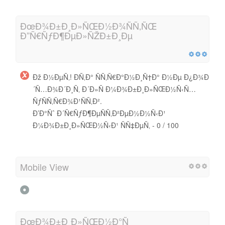
ÐœÐ¾Ð±Ð¸Ð»ÑŒÐ½Ð¾ÑÑ‚ÑŒ
Ð”Ñ€ÑƒÐ¶ÐµÐ»ÑŽÐ±Ð¸Ðµ
Ðž Ð½ÐµÑ‚! Ð­Ñ‚Ð° ÑÑ‚Ñ€Ð°Ð½Ð¸Ñ†Ð° Ð½Ðµ Ð¿Ð¾Ð
´Ñ…Ð¾Ð´Ð¸Ñ‚ Ð´Ð»Ñ Ð¼Ð¾Ð±Ð¸Ð»ÑŒÐ½Ñ‹Ñ…
ÑƒÑÑ‚Ñ€Ð¾Ð¹ÑÑ‚Ð².
Ð’Ð°Ñˆ Ð´Ñ€ÑƒÐ¶ÐµÑÑ‚Ð²ÐµÐ½Ð½Ñ‹Ð¹
Ð¼Ð¾Ð±Ð¸Ð»ÑŒÐ½Ñ‹Ð¹ ÑÑ‡ÐµÑ‚ - 0 / 100
Mobile View
ÐœÐ¾Ð±Ð¸Ð»ÑŒÐ½Ð°Ñ