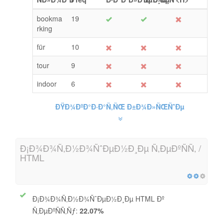
bookma
19
rking
für
10
tour
9
indoor
6
ÐŸÐ¾ÐºÐ°Ð·Ð°Ñ‚ÑŒ Ð±Ð¾Ð»ÑŒÑˆÐµ
Ð¡Ð¾Ð¾Ñ‚Ð½Ð¾ÑˆÐµÐ½Ð¸Ðµ Ñ‚ÐµÐºÑÑ‚ /
HTML
Ð¡Ð¾Ð¾Ñ‚Ð½Ð¾ÑˆÐµÐ½Ð¸Ðµ HTML Ðº
Ñ‚ÐµÐºÑÑ‚Ñƒ:
22.07%