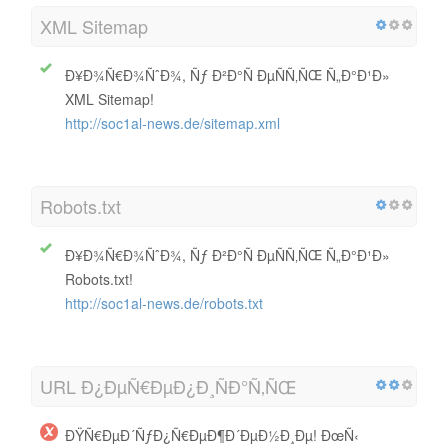
XML Sitemap
Ð¥Ð¾Ñ€Ð¾ÑˆÐ¾, Ñƒ Ð²Ð°Ñ ÐµÑÑ‚ÑŒ Ñ„Ð°Ð¹Ð»
XML Sitemap!
http://soc1al-news.de/sitemap.xml
Robots.txt
Ð¥Ð¾Ñ€Ð¾ÑˆÐ¾, Ñƒ Ð²Ð°Ñ ÐµÑÑ‚ÑŒ Ñ„Ð°Ð¹Ð»
Robots.txt!
http://soc1al-news.de/robots.txt
URL Ð¿ÐµÑ€ÐµÐ¿Ð¸ÑÐ°Ñ‚ÑŒ
ÐŸÑ€ÐµÐ´ÑƒÐ¿Ñ€ÐµÐ¶Ð´ÐµÐ½Ð¸Ðµ! ÐœÑ‹