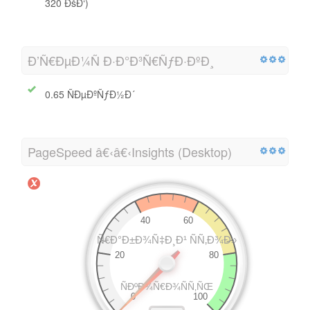
320 ÐšÐ‘)
Ð’Ñ€ÐµÐ¼Ñ Ð·Ð°Ð³Ñ€ÑƒÐ·ÐºÐ¸
0.65 ÑÐµÐºÑƒÐ½Ð´
PageSpeed â€‹â€‹Insights (Desktop)