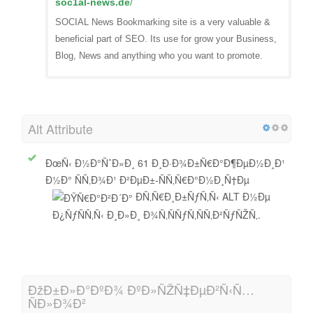
soc1al-news.de
/
SOCIAL News Bookmarking site is a very valuable &
beneficial part of SEO. Its use for grow your Business,
Blog, News and anything who you want to promote.
Alt Attribute
ÐœÑ‹ Ð½Ð°ÑˆÐ»Ð¸ 61 Ð¸Ð·Ð¾Ð±Ñ€Ð°Ð¶ÐµÐ½Ð¸Ð¹
Ð½Ð° ÑÑ‚Ð¾Ð¹ Ð²ÐµÐ±-ÑÑ‚Ñ€Ð°Ð½Ð¸Ñ†Ðµ
ÐÑ‚Ñ€Ð¸Ð±ÑƒÑ‚Ñ‹ ALT Ð½Ðµ
Ð¿ÑƒÑÑ‚Ñ‹ Ð¸Ð»Ð¸ Ð¾Ñ‚ÑÑƒÑ‚ÑÑ‚Ð²ÑƒÑŽÑ‚.
ÐžÐ±Ð»Ð°ÐºÐ¾ ÐºÐ»ÑŽÑ‡ÐµÐ²Ñ‹Ñ…
ÑÐ»Ð¾Ð²