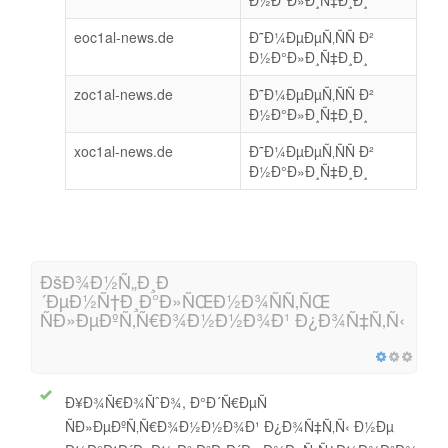
Ð½Ð°Ð»Ð¸Ñ‡Ð¸Ð¸
eoc1al-news.de
Ð˜Ð¼ÐµÐµÑ‚ÑÑ Ð²
Ð½Ð°Ð»Ð¸Ñ‡Ð¸Ð¸
zoc1al-news.de
Ð˜Ð¼ÐµÐµÑ‚ÑÑ Ð²
Ð½Ð°Ð»Ð¸Ñ‡Ð¸Ð¸
xoc1al-news.de
Ð˜Ð¼ÐµÐµÑ‚ÑÑ Ð²
Ð½Ð°Ð»Ð¸Ñ‡Ð¸Ð¸
ÐšÐ¾Ð½Ñ„Ð¸Ð
´ÐµÐ½Ñ†Ð¸Ð°Ð»ÑŒÐ½Ð¾ÑÑ‚ÑŒ
ÑÐ»ÐµÐºÑ‚Ñ€Ð¾Ð½Ð½Ð¾Ð¹ Ð¿Ð¾Ñ‡Ñ‚Ñ‹
Ð¥Ð¾Ñ€Ð¾ÑˆÐ¾, Ð°Ð´Ñ€ÐµÑ
ÑÐ»ÐµÐºÑ‚Ñ€Ð¾Ð½Ð½Ð¾Ð¹ Ð¿Ð¾Ñ‡Ñ‚Ñ‹ Ð½Ðµ