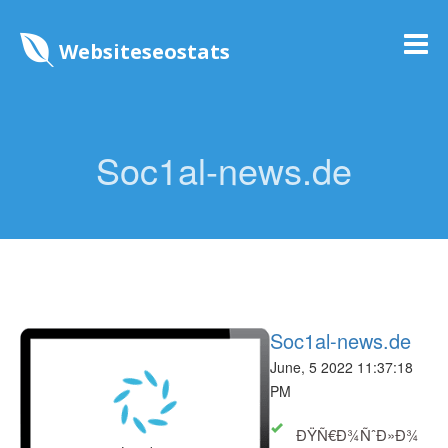
Websiteseostats
Soc1al-news.de
Soc1al-news.de
June, 5 2022 11:37:18
PM
ÐŸÑ€Ð¾ÑˆÐ»Ð¾