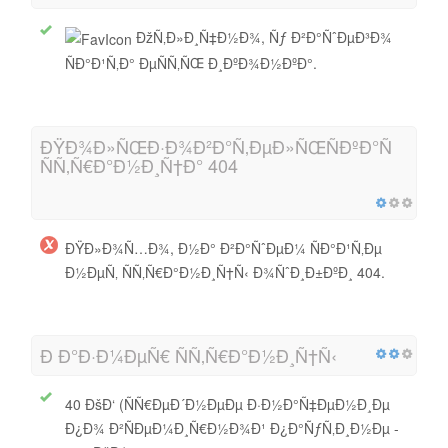
ÐžÑ‚Ð»Ð¸Ñ‡Ð½Ð¾, Ñƒ Ð²Ð°ÑˆÐµÐ³Ð¾
ÑÐ°Ð¹Ñ‚Ð° ÐµÑÑ‚ÑŒ Ð¸ÐºÐ¾Ð½ÐºÐ°.
ÐŸÐ¾Ð»ÑŒÐ·Ð¾Ð²Ð°Ñ‚ÐµÐ»ÑŒÑÐºÐ°Ñ
ÑÑ‚Ñ€Ð°Ð½Ð¸Ñ†Ð° 404
ÐŸÐ»Ð¾Ñ…Ð¾, Ð½Ð° Ð²Ð°ÑˆÐµÐ¼ ÑÐ°Ð¹Ñ‚Ðµ
Ð½ÐµÑ‚ ÑÑ‚Ñ€Ð°Ð½Ð¸Ñ†Ñ‹ Ð¾ÑˆÐ¸Ð±ÐºÐ¸ 404.
Ð Ð°Ð·Ð¼ÐµÑ€ ÑÑ‚Ñ€Ð°Ð½Ð¸Ñ†Ñ‹
40 ÐšÐ‘ (ÑÑ€ÐµÐ´Ð½ÐµÐµ Ð·Ð½Ð°Ñ‡ÐµÐ½Ð¸Ðµ
Ð¿Ð¾ Ð²ÑÐµÐ¼Ð¸Ñ€Ð½Ð¾Ð¹ Ð¿Ð°ÑƒÑ‚Ð¸Ð½Ðµ -