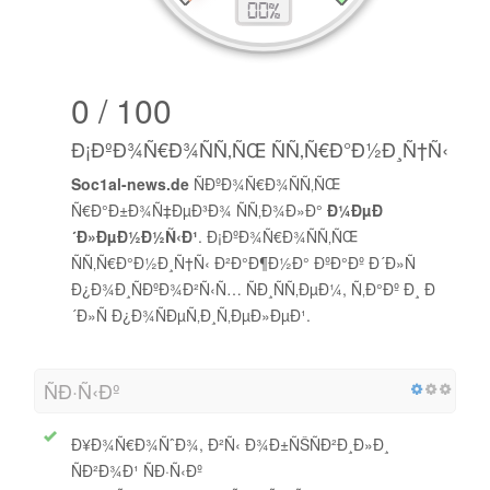
0 / 100
Ð¡ÐºÐ¾Ñ€Ð¾ÑÑ‚ÑŒ ÑÑ‚Ñ€Ð°Ð½Ð¸Ñ†Ñ‹
Soc1al-news.de
ÑÐºÐ¾Ñ€Ð¾ÑÑ‚ÑŒ
Ñ€Ð°Ð±Ð¾Ñ‡ÐµÐ³Ð¾ ÑÑ‚Ð¾Ð»Ð°
Ð¼ÐµÐ
´Ð»ÐµÐ½Ð½Ñ‹Ð¹
. Ð¡ÐºÐ¾Ñ€Ð¾ÑÑ‚ÑŒ
ÑÑ‚Ñ€Ð°Ð½Ð¸Ñ†Ñ‹ Ð²Ð°Ð¶Ð½Ð° ÐºÐ°Ðº Ð´Ð»Ñ
Ð¿Ð¾Ð¸ÑÐºÐ¾Ð²Ñ‹Ñ… ÑÐ¸ÑÑ‚ÐµÐ¼, Ñ‚Ð°Ðº Ð¸ Ð
´Ð»Ñ Ð¿Ð¾ÑÐµÑ‚Ð¸Ñ‚ÐµÐ»ÐµÐ¹.
ÑÐ·Ñ‹Ðº
Ð¥Ð¾Ñ€Ð¾ÑˆÐ¾, Ð²Ñ‹ Ð¾Ð±ÑŠÑÐ²Ð¸Ð»Ð¸
ÑÐ²Ð¾Ð¹ ÑÐ·Ñ‹Ðº