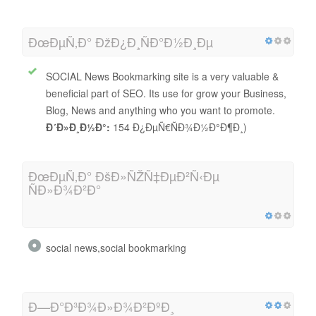
ÐœÐµÑ‚Ð° ÐžÐ¿Ð¸ÑÐ°Ð½Ð¸Ðµ
SOCIAL News Bookmarking site is a very valuable &
beneficial part of SEO. Its use for grow your Business,
Blog, News and anything who you want to promote.
Ð´Ð»Ð¸Ð½Ð°:
154 Ð¿ÐµÑ€ÑÐ¾Ð½Ð°Ð¶Ð¸)
ÐœÐµÑ‚Ð° ÐšÐ»ÑŽÑ‡ÐµÐ²Ñ‹Ðµ
ÑÐ»Ð¾Ð²Ð°
social news,social bookmarking
Ð—Ð°Ð³Ð¾Ð»Ð¾Ð²ÐºÐ¸