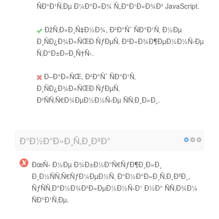
ÑÐ°Ð¹Ñ‚Ðµ Ð¼Ð°Ð»Ð¾ Ñ„Ð°Ð¹Ð»Ð¾Ð² JavaScript.
ÐžÑ‚Ð»Ð¸Ñ‡Ð½Ð¾, Ð²Ð°Ñˆ ÑÐ°Ð¹Ñ‚ Ð½Ðµ
Ð¸ÑÐ¿Ð¾Ð»ÑŒÐ·ÑƒÐµÑ‚ Ð²Ð»Ð¾Ð¶ÐµÐ½Ð½Ñ‹Ðµ
Ñ‚Ð°Ð±Ð»Ð¸Ñ†Ñ‹.
Ð–Ð°Ð»ÑŒ, Ð²Ð°Ñˆ ÑÐ°Ð¹Ñ‚
Ð¸ÑÐ¿Ð¾Ð»ÑŒÐ·ÑƒÐµÑ‚
Ð²ÑÑ‚Ñ€Ð¾ÐµÐ½Ð½Ñ‹Ðµ ÑÑ‚Ð¸Ð»Ð¸.
Ð°Ð½Ð°Ð»Ð¸Ñ‚Ð¸ÐºÐ°
ÐœÑ‹ Ð½Ðµ Ð¾Ð±Ð½Ð°Ñ€ÑƒÐ¶Ð¸Ð»Ð¸
Ð¸Ð½ÑÑ‚Ñ€ÑƒÐ¼ÐµÐ½Ñ‚ Ð°Ð½Ð°Ð»Ð¸Ñ‚Ð¸ÐºÐ¸,
ÑƒÑÑ‚Ð°Ð½Ð¾Ð²Ð»ÐµÐ½Ð½Ñ‹Ð¹ Ð½Ð° ÑÑ‚Ð¾Ð¼
ÑÐ°Ð¹Ñ‚Ðµ.