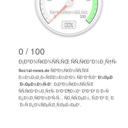
0 / 100
Ð¡ÐºÐ¾Ñ€Ð¾ÑÑ‚ÑŒ ÑÑ‚Ñ€Ð°Ð½Ð¸Ñ†Ñ‹
Soc1al-news.de
ÑÐºÐ¾Ñ€Ð¾ÑÑ‚ÑŒ
Ð¼Ð¾Ð±Ð¸Ð»ÑŒÐ½Ð¾Ð³Ð¾ ÑÐ°Ð¹Ñ‚Ð°
Ð¼ÐµÐ
´Ð»ÐµÐ½Ð½Ñ‹Ð¹
. Ð¡ÐºÐ¾Ñ€Ð¾ÑÑ‚ÑŒ
ÑÑ‚Ñ€Ð°Ð½Ð¸Ñ†Ñ‹ Ð²Ð°Ð¶Ð½Ð° ÐºÐ°Ðº Ð´Ð»Ñ
Ð¿Ð¾Ð¸ÑÐºÐ¾Ð²Ñ‹Ñ… ÑÐ¸ÑÑ‚ÐµÐ¼, Ñ‚Ð°Ðº Ð¸ Ð
´Ð»Ñ Ð¿Ð¾ÑÐµÑ‚Ð¸Ñ‚ÐµÐ»ÐµÐ¹.