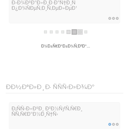
Ð›Ð¾ÐºÐ°Ð»Ð¸Ð·Ð°Ñ†Ð¸Ñ
Ð¿Ð¾ÑÐµÑ‚Ð¸Ñ‚ÐµÐ»ÐµÐ¹
Ð¾Ð±Ñ€Ð°Ð±Ð¾Ñ‚ÐºÐ°...
ÐÐ½Ð°Ð»Ð¸Ð· ÑÑÑ‹Ð»Ð¾Ðº
Ð¡ÑÑ‹Ð»ÐºÐ¸ Ð²Ð½ÑƒÑ‚Ñ€Ð¸
ÑÑ‚Ñ€Ð°Ð½Ð¸Ñ†Ñ‹