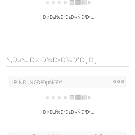
Ð¾Ð±Ñ€Ð°Ð±Ð¾Ñ‚ÐºÐ°...
Ñ‚ÐµÑ…Ð½Ð¾Ð»Ð¾Ð³Ð¸Ð¸
IP ÑÐµÑ€Ð²ÐµÑ€Ð°
Ð¾Ð±Ñ€Ð°Ð±Ð¾Ñ‚ÐºÐ°...