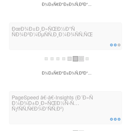
Ð¾Ð±Ñ€Ð°Ð±Ð¾Ñ‚ÐºÐ°...
ÐœÐ¾Ð±Ð¸Ð»ÑŒÐ½Ð°Ñ
ÑÐ¾Ð²Ð¼ÐµÑÑ‚Ð¸Ð¼Ð¾ÑÑ‚ÑŒ
Ð¾Ð±Ñ€Ð°Ð±Ð¾Ñ‚ÐºÐ°...
PageSpeed â€‹â€‹Insights (Ð´Ð»Ñ
Ð¼Ð¾Ð±Ð¸Ð»ÑŒÐ½Ñ‹Ñ…
ÑƒÑÑ‚Ñ€Ð¾Ð¹ÑÑ‚Ð²)