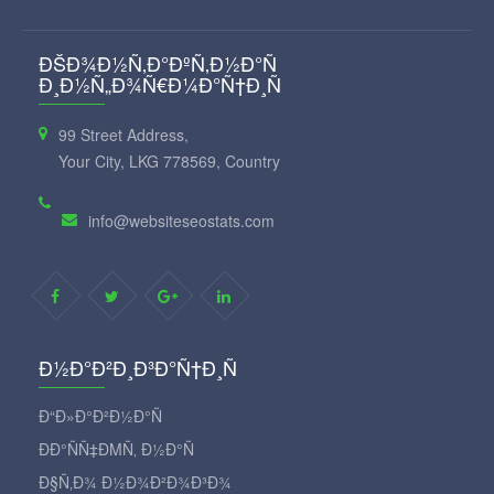
ÐŠÐ¾Ð½Ñ‚Ð°ÐºÑ‚Ð½Ð°Ñ
Ð¸Ð½Ñ„Ð¾Ñ€Ð¼Ð°Ñ†Ð¸Ñ
99 Street Address,
Your City, LKG 778569, Country
info@websiteseostats.com
Ð½Ð°Ð²Ð¸Ð³Ð°Ñ†Ð¸Ñ
Ð“Ð»Ð°Ð²Ð½Ð°Ñ
ÐÐ°ÑÑ‡ÐΜÑ‚ Ð½Ð°Ñ
Ð§Ñ‚Ð¾ Ð½Ð¾Ð²Ð¾Ð³Ð¾