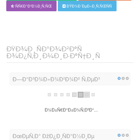
ÑÑ€Ð°Ð²Ð½Ð¸Ñ‚ÑŒ
ÐŸÐ¾Ð´ÐµÐ»Ð¸Ñ‚ÑŒÑÑ
ÐŸÐ¾Ð¸ÑÐºÐ¾Ð²Ð°Ñ
Ð¾Ð¿Ñ‚Ð¸Ð¼Ð¸Ð·Ð°Ñ†Ð¸Ñ
Ð—Ð°Ð³Ð¾Ð»Ð¾Ð²Ð¾Ðº Ñ‚ÐµÐ³
Ð¾Ð±Ñ€Ð°Ð±Ð¾Ñ‚ÐºÐ°...
ÐœÐµÑ‚Ð° ÐžÐ¿Ð¸ÑÐ°Ð½Ð¸Ðµ