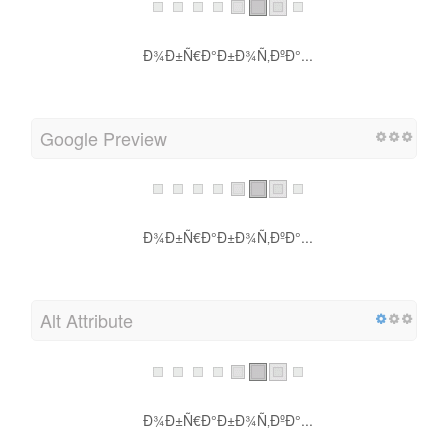
Ð¾Ð±Ñ€Ð°Ð±Ð¾Ñ‚ÐºÐ°...
Google Preview
Ð¾Ð±Ñ€Ð°Ð±Ð¾Ñ‚ÐºÐ°...
Alt Attribute
Ð¾Ð±Ñ€Ð°Ð±Ð¾Ñ‚ÐºÐ°...