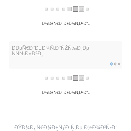
Ð¾Ð±Ñ€Ð°Ð±Ð¾Ñ‚ÐºÐ°...
ÐÐµÑ€Ð°Ð±Ð¾Ñ‚Ð°ÑŽÑ‰Ð¸Ðµ
ÑÑÑ‹Ð»ÐºÐ¸
Ð¾Ð±Ñ€Ð°Ð±Ð¾Ñ‚ÐºÐ°...
ÐŸÐ¾Ð¿Ñ€Ð¾Ð±ÑƒÐ¹Ñ‚Ðµ Ð½Ð¾Ð²Ñ‹Ð¹