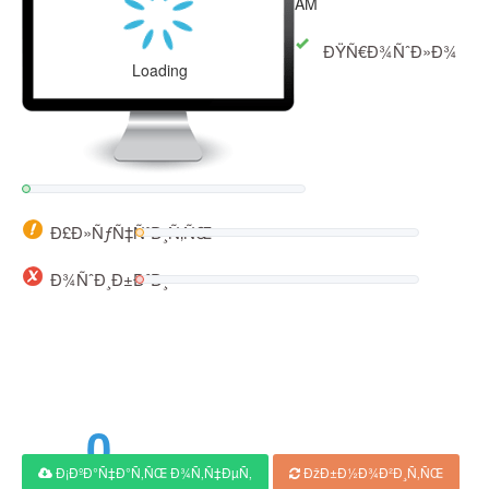
AM
ÐŸÑ€Ð¾ÑˆÐ»Ð¾
Loading
...
Ð£Ð»ÑƒÑ‡ÑˆÐ¸Ñ‚ÑŒ
Ð¾ÑˆÐ¸Ð±ÐºÐ¸
0
Ð¡ÐºÐ°Ñ‡Ð°Ñ‚ÑŒ Ð¾Ñ‚Ñ‡ÐµÑ‚
ÐžÐ±Ð½Ð¾Ð²Ð¸Ñ‚ÑŒ
Ð“Ð¾Ð»