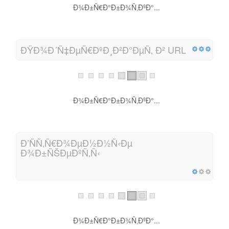
Ð¾Ð±Ñ€Ð°Ð±Ð¾Ñ‚ÐºÐ°...
ÐŸÐ¾Ð´Ñ‡ÐµÑ€ÐºÐ¸Ð²Ð°ÐµÑ‚ Ð² URL
Ð¾Ð±Ñ€Ð°Ð±Ð¾Ñ‚ÐºÐ°...
Ð’ÑÑ‚Ñ€Ð¾ÐµÐ½Ð½Ñ‹Ðµ
Ð¾Ð±ÑŠÐµÐºÑ‚Ñ‹
Ð¾Ð±Ñ€Ð°Ð±Ð¾Ñ‚ÐºÐ°...