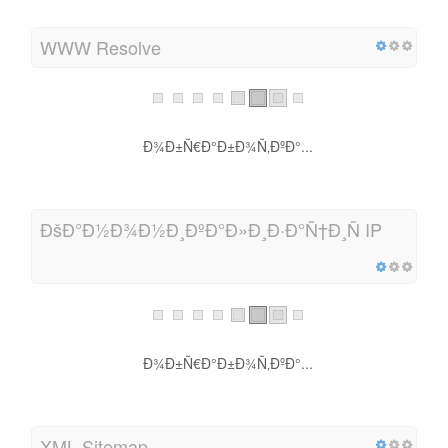
WWW Resolve
Ð¾Ð±Ñ€Ð°Ð±Ð¾Ñ‚ÐºÐ°...
ÐšÐ°Ð½Ð¾Ð½Ð¸ÐºÐ°Ð»Ð¸Ð·Ð°Ñ†Ð¸Ñ IP
Ð¾Ð±Ñ€Ð°Ð±Ð¾Ñ‚ÐºÐ°...
XML Sitemap