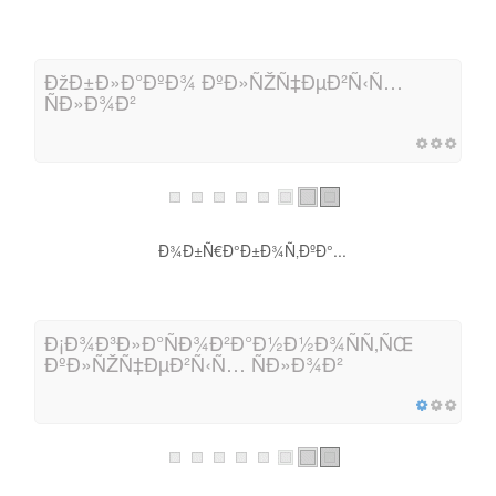
ÐžÐ±Ð»Ð°ÐºÐ¾ ÐºÐ»ÑŽÑ‡ÐµÐ²Ñ‹Ñ…
ÑÐ»Ð¾Ð²
Ð¾Ð±Ñ€Ð°Ð±Ð¾Ñ‚ÐºÐ°...
Ð¡Ð¾Ð³Ð»Ð°ÑÐ¾Ð²Ð°Ð½Ð½Ð¾ÑÑ‚ÑŒ
ÐºÐ»ÑŽÑ‡ÐµÐ²Ñ‹Ñ… ÑÐ»Ð¾Ð²