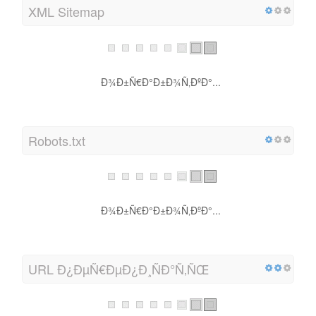
XML Sitemap
Ð¾Ð±Ñ€Ð°Ð±Ð¾Ñ‚ÐºÐ°...
Robots.txt
Ð¾Ð±Ñ€Ð°Ð±Ð¾Ñ‚ÐºÐ°...
URL Ð¿ÐµÑ€ÐµÐ¿Ð¸ÑÐ°Ñ‚ÑŒ