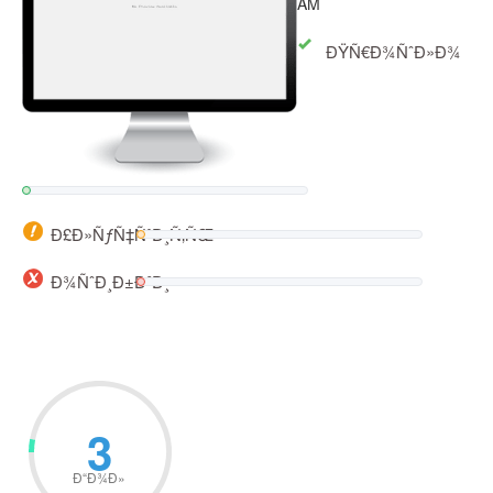
AM
ÐŸÑ€Ð¾ÑˆÐ»Ð¾
Ð£Ð»ÑƒÑ‡ÑˆÐ¸Ñ‚ÑŒ
Ð¾ÑˆÐ¸Ð±ÐºÐ¸
3
Ð“Ð¾Ð»