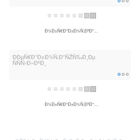
Ð¾Ð±Ñ€Ð°Ð±Ð¾Ñ‚ÐºÐ°...
ÐÐµÑ€Ð°Ð±Ð¾Ñ‚Ð°ÑŽÑ‰Ð¸Ðµ
ÑÑÑ‹Ð»ÐºÐ¸
Ð¾Ð±Ñ€Ð°Ð±Ð¾Ñ‚ÐºÐ°...