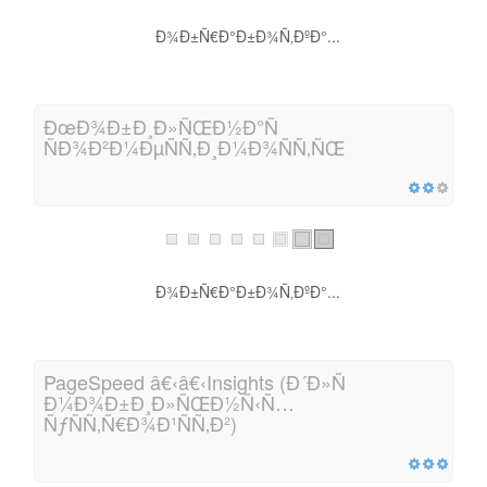
Ð¾Ð±Ñ€Ð°Ð±Ð¾Ñ‚ÐºÐ°...
ÐœÐ¾Ð±Ð¸Ð»ÑŒÐ½Ð°Ñ
ÑÐ¾Ð²Ð¼ÐµÑÑ‚Ð¸Ð¼Ð¾ÑÑ‚ÑŒ
Ð¾Ð±Ñ€Ð°Ð±Ð¾Ñ‚ÐºÐ°...
PageSpeed â€‹â€‹Insights (Ð´Ð»Ñ
Ð¼Ð¾Ð±Ð¸Ð»ÑŒÐ½Ñ‹Ñ…
ÑƒÑÑ‚Ñ€Ð¾Ð¹ÑÑ‚Ð²)