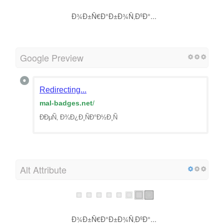
Ð¾Ð±Ñ€Ð°Ð±Ð¾Ñ‚ÐºÐ°...
Google Preview
Redirecting...
mal-badges.net
/
ÐÐµÑ‚ Ð¾Ð¿Ð¸ÑÐ°Ð½Ð¸Ñ
Alt Attribute
Ð¾Ð±Ñ€Ð°Ð±Ð¾Ñ‚ÐºÐ°...