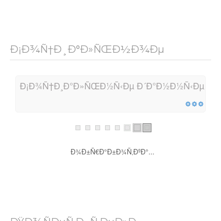
Ð¡Ð¾Ñ†Ð¸Ð°Ð»ÑŒÐ½Ð¾Ðµ
Ð¡Ð¾Ñ†Ð¸Ð°Ð»ÑŒÐ½Ñ‹Ðµ Ð´Ð°Ð½Ð½Ñ‹Ðµ
Ð¾Ð±Ñ€Ð°Ð±Ð¾Ñ‚ÐºÐ°...