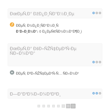
ÐœÐµÑ‚Ð° ÐžÐ¿Ð¸ÑÐ°Ð½Ð¸Ðµ
ÐÐµÑ‚ Ð¾Ð¿Ð¸ÑÐ°Ð½Ð¸Ñ
Ð´Ð»Ð¸Ð½Ð°:
0 Ð¿ÐµÑ€ÑÐ¾Ð½Ð°Ð¶Ð¸)
ÐœÐµÑ‚Ð° ÐšÐ»ÑŽÑ‡ÐµÐ²Ñ‹Ðµ
ÑÐ»Ð¾Ð²Ð°
ÐÐµÑ‚ ÐºÐ»ÑŽÑ‡ÐµÐ²Ñ‹Ñ… ÑÐ»Ð¾Ð²
Ð—Ð°Ð³Ð¾Ð»Ð¾Ð²ÐºÐ¸