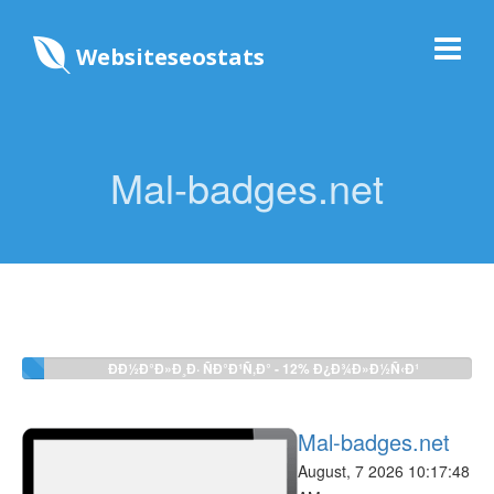
Websiteseostats
Mal-badges.net
ÐÐ½Ð°Ð»Ð¸Ð· ÑÐ°Ð¹Ñ‚Ð° -
12%
Ð¿Ð¾Ð»Ð½Ñ‹Ð¹
Mal-badges.net
August, 7 2026 10:17:48