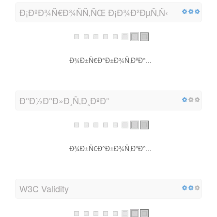
Ð¡ÐºÐ¾Ñ€Ð¾ÑÑ‚ÑŒ Ð¡Ð¾Ð²ÐµÑ‚Ñ‹
Ð¾Ð±Ñ€Ð°Ð±Ð¾Ñ‚ÐºÐ°...
Ð°Ð½Ð°Ð»Ð¸Ñ‚Ð¸ÐºÐ°
Ð¾Ð±Ñ€Ð°Ð±Ð¾Ñ‚ÐºÐ°...
W3C Validity