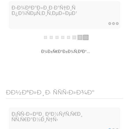
Ð›Ð¾ÐºÐ°Ð»Ð¸Ð·Ð°Ñ†Ð¸Ñ
Ð¿Ð¾ÑÐµÑ‚Ð¸Ñ‚ÐµÐ»ÐµÐ¹
Ð¾Ð±Ñ€Ð°Ð±Ð¾Ñ‚ÐºÐ°...
ÐÐ½Ð°Ð»Ð¸Ð· ÑÑÑ‹Ð»Ð¾Ðº
Ð¡ÑÑ‹Ð»ÐºÐ¸ Ð²Ð½ÑƒÑ‚Ñ€Ð¸
ÑÑ‚Ñ€Ð°Ð½Ð¸Ñ†Ñ‹