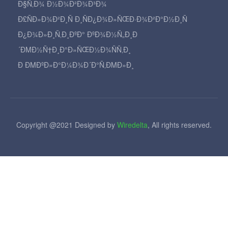
Ð§Ñ‚Ð¾ Ð½Ð¾Ð²Ð¾Ð³Ð¾
Ð£ÑÐ»Ð¾Ð²Ð¸Ñ Ð¸ÑÐ¿Ð¾Ð»ÑŒÐ·Ð¾Ð²Ð°Ð½Ð¸Ñ
Ð¿Ð¾Ð»Ð¸Ñ‚Ð¸ÐºÐ° ÐºÐ¾Ð½Ñ„Ð¸Ð
´ÐΜÐ½Ñ†Ð¸Ð°Ð»ÑŒÐ½Ð¾ÑÑ‚Ð¸
Ð ÐΜÐºÐ»Ð°Ð¼Ð¾Ð´Ð°Ñ‚ÐΜÐ»Ð¸
Copyright @2021 Designed by
Wiredelta
, All rights reserved.