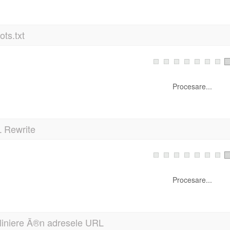
ts.txt
Procesare...
 Rewrite
Procesare...
liniere Ã®n adresele URL