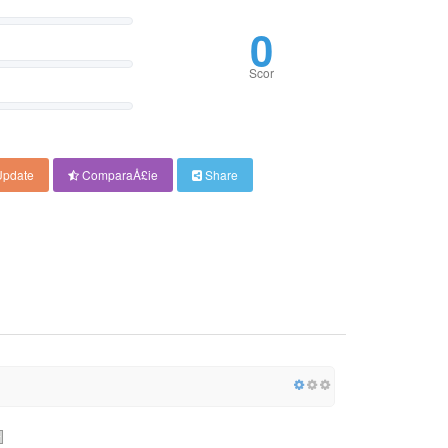
0
Scor
pdate
ComparaÅ£ie
Share