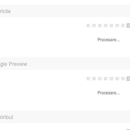
icile
Procesare...
gle Preview
Procesare...
Atribut