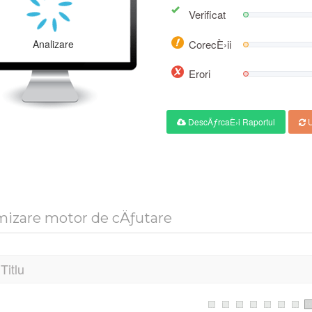
Verificat
Analizare
CorecÈ›ii
Erori
DescÄƒrcaÈ›i Raportul
U
mizare motor de cÄƒutare
Titlu