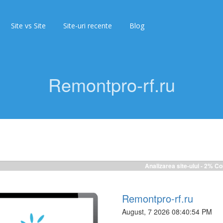
Site vs Site
Site-uri recente
Blog
Remontpro-rf.ru
Analizarea site-ului -
2%
Co
Remontpro-rf.ru
August, 7 2026 08:40:54 PM