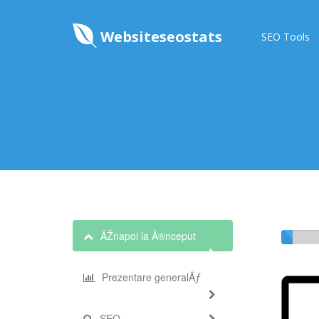
Websiteseostats
SEO Tools
ÃŽnapoi la Ã®nceput
Prezentare generalÄƒ
SEO