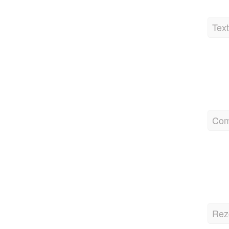
Tex
Com
Rez