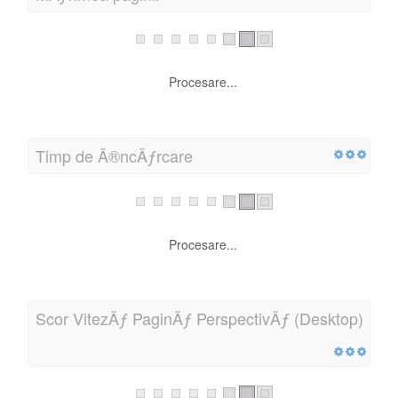
Pagina personalizatÄƒ 404
Procesare...
MÄƒrimea paginii
Procesare...
Timp de Ã®ncÄƒrcare