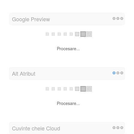
Rubricile
Procesare...
Google Preview
Pyhäpäivät Suomessa 2026: Täydellinen kalenteri | 
pyhapaivat.fi
/
Suomen pyhäpäivät 2026: viralliset juhlapyhät ja
vapaapäivät. Päivämäärät, pitkät viikonloput ja
lomavinkit yhdessä kalenterissa Suomessa. Nyt.