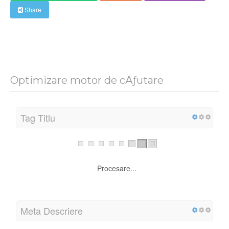
DescÄƒrcaÈ›i Raportul
Update
ComparaÅ£ie
Share
Optimizare motor de cÄƒutare
Tag Titlu
Pyhäpäivät Suomessa 2026: Täydellinen kalenteri |
Pyhapaivat.fi
Lungime:
63 caracter (e)