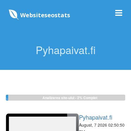
Websiteseostats
Pyhapaivat.fi
Analizarea site-ului -
12%
Complet
Pyhapaivat.fi
August, 7 2026 02:50:50