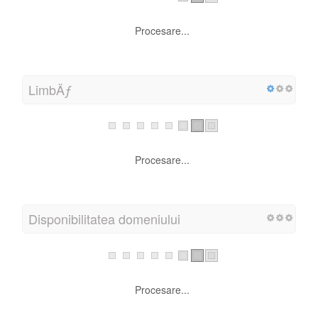
Procesare...
Scor VitezÄƒ PaginÄƒ PerspectivÄƒ (Desktop)
Procesare...
LimbÄƒ