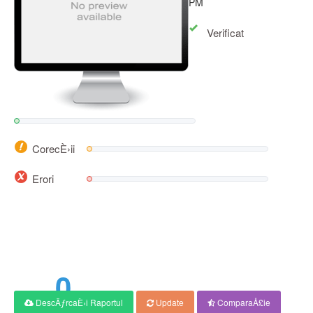
PM
Verificat
CorecÈ›ii
Erori
6
Scor