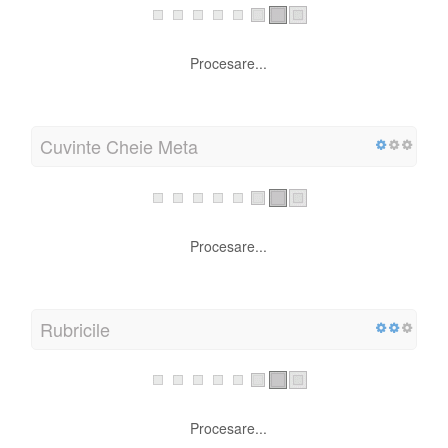
Meta Descriere
Suomen pyhäpäivät 2026: viralliset juhlapyhät ja
vapaapäivät. Päivämäärät, pitkät viikonloput ja
lomavinkit yhdessä kalenterissa Suomessa. Nyt.
Lungime:
143 caracter (e)
Cuvinte Cheie Meta
kaikki pyhäpäivät 2026, suomen juhlapyhät, milloin
pääsiäinen 2026, pitkä viikonloppu 2026, viralliset
pyhäpäivät suomi, vapaapäivät 2026, lomien
suunnittelu, juhannus 2026, joulu 2026, vappu 2026,
loppiainen, helatorstai, pyhäpäiväkalenteri