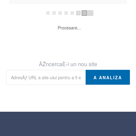
Link-uri Ã®n PaginÄƒ
Procesare...
Link-uri dezafectate
Procesare...
ÃŽncercaÈ›i un nou site