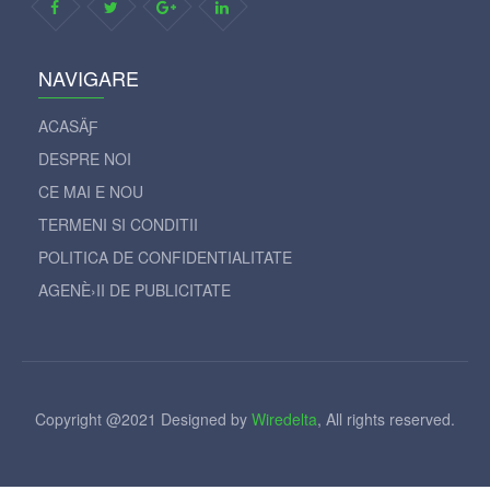
INFORMATII DE CONTACT
99 Street Address,
Your City, LKG 778569, Country
info@websiteseostats.com
NAVIGARE
ACASÄƑ
DESPRE NOI
CE MAI E NOU
TERMENI SI CONDITII