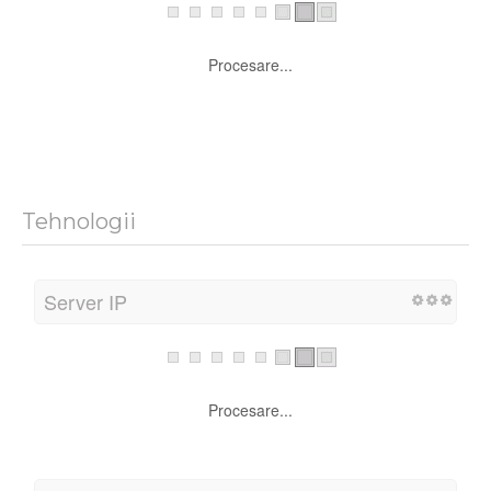
Procesare...
Scor VitezÄƒ PaginÄƒ PerspectivÄƒ (Mobil)
Procesare...
Tehnologii