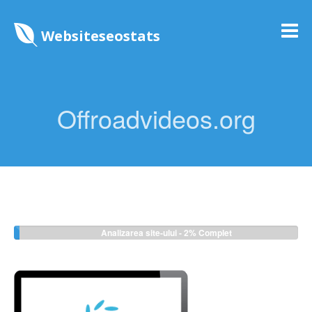
Websiteseostats
Offroadvideos.org
Analizarea site-ului -
2%
Complet