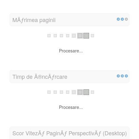
MÄƒrimea paginii
Procesare...
Timp de Ã®ncÄƒrcare
Procesare...
Scor VitezÄƒ PaginÄƒ PerspectivÄƒ (Desktop)