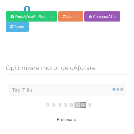
0
DescÄƒrcaÈ›i Raportul
Update
ComparaÅ£ie
Scor
Share
Optimizare motor de cÄƒutare
Tag Titlu
Procesare...