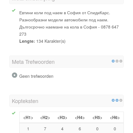
Евтини коли под наем в София от СпидиКарс.
Разнообразни модели автомобили под наем.
Дългосрочно наемане на кола в София - 0878 647
273
Lengte:
134 Karakter(s)
Meta Trefwoorden
Geen trefwoorden
Kopteksten
<H1>
<H2>
<H3>
<H4>
<H5>
<H6>
1
7
4
6
0
0