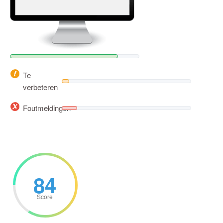
Te
verbeteren
Foutmeldingen
84
Score