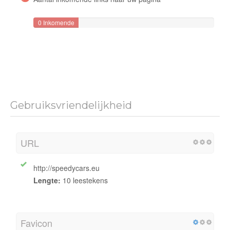
0 Inkomende
links
Gebruiksvriendelijkheid
URL
http://speedycars.eu
Lengte:
10 leestekens
Favicon