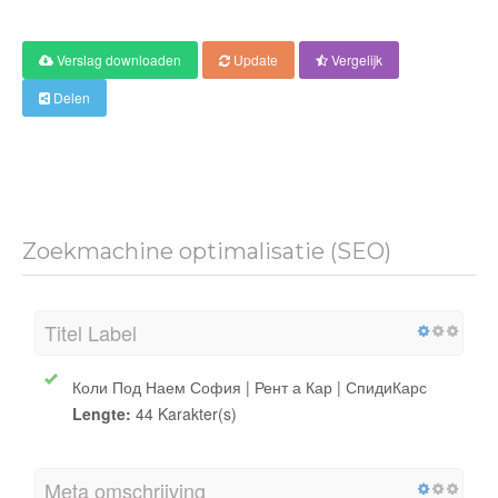
Verslag downloaden
Update
Vergelijk
Delen
Zoekmachine optimalisatie (SEO)
Titel Label
Коли Под Наем София | Рент а Кар | СпидиКарс
Lengte:
44 Karakter(s)
Meta omschrijving