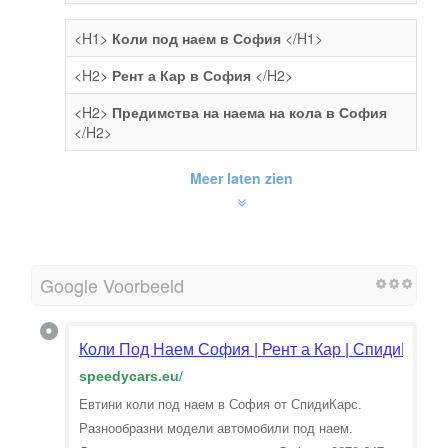
<H1>
Коли под наем в София
</H1>
<H2>
Рент а Кар в София
</H2>
<H2>
Предимства на наема на кола в София
</H2>
Meer laten zien
Google Voorbeeld
Коли Под Наем София | Рент а Кар | СпидиКарс
speedycars.eu
/
Евтини коли под наем в София от СпидиКарс.
Разнообразни модели автомобили под наем.