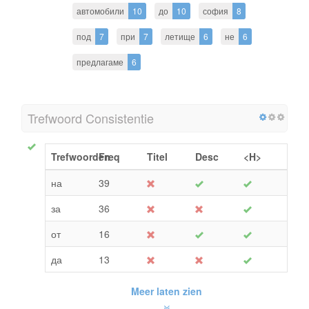
автомобили
10
до
10
софия
8
под
7
при
7
летище
6
не
6
предлагаме
6
Trefwoord Consistentie
Trefwoorden
Freq
Titel
Desc
<H>
на
39
за
36
от
16
да
13
Meer laten zien