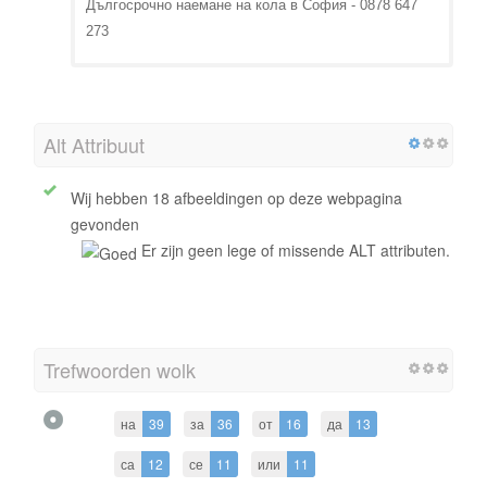
Дългосрочно наемане на кола в София - 0878 647
273
Alt Attribuut
Wij hebben 18 afbeeldingen op deze webpagina
gevonden
Er zijn geen lege of missende ALT attributen.
Trefwoorden wolk
на
39
за
36
от
16
да
13
са
12
се
11
или
11