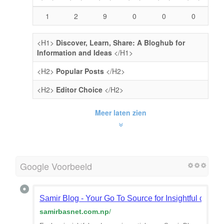
1
2
9
0
0
0
<H1>
Discover, Learn, Share: A Bloghub for
Information and Ideas
</H1>
<H2>
Popular Posts
</H2>
<H2>
Editor Choice
</H2>
Meer laten zien
Google Voorbeeld
Samir Blog - Your Go To Source for Insightful conten
samirbasnet.com.np
/