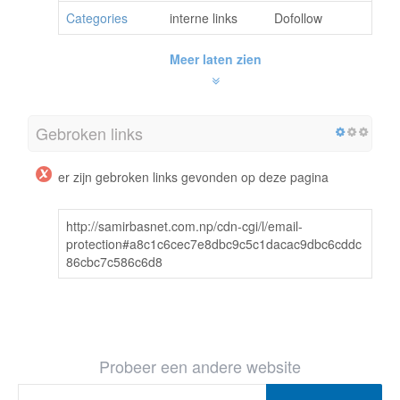
Categories
interne links
Dofollow
Meer laten zien
Gebroken links
er zijn gebroken links gevonden op deze pagina
http://samirbasnet.com.np/cdn-cgi/l/email-
protection#a8c1c6cec7e8dbc9c5c1dacac9dbc6cddc
86cbc7c586c6d8
Probeer een andere website