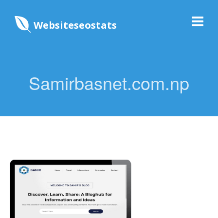
Websiteseostats
Samirbasnet.com.np