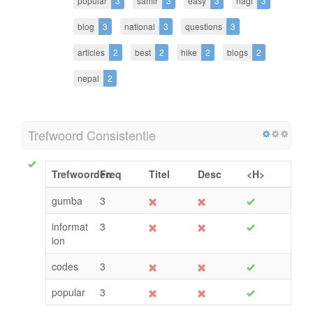
popular
3
samir
3
easy
3
nagi
3
blog
3
national
3
questions
3
articles
2
best
2
hike
2
blogs
2
nepal
2
Trefwoord Consistentie
Trefwoorden
Freq
Titel
Desc
<H>
gumba
3
informat
3
ion
codes
3
popular
3