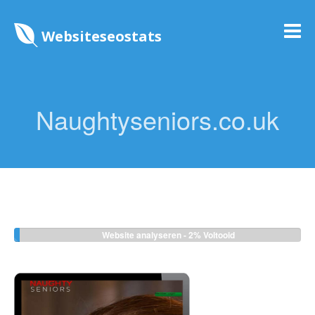
Websiteseostats
Naughtyseniors.co.uk
Website analyseren -
2%
Voltooid