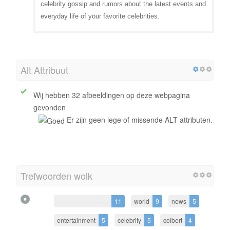
celebrity gossip and rumors about the latest events and
everyday life of your favorite celebrities.
Alt Attribuut
Wij hebben 32 afbeeldingen op deze webpagina
gevonden
Er zijn geen lege of missende ALT attributen.
Trefwoorden wolk
-------------------------
11
world
9
news
5
entertainment
5
celebrity
5
colbert
4