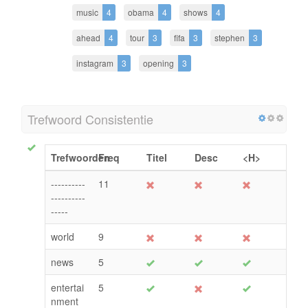
music
4
obama
4
shows
4
ahead
4
tour
3
fifa
3
stephen
3
instagram
3
opening
3
Trefwoord Consistentie
Trefwoorden
Freq
Titel
Desc
<H>
----------
11
----------
-----
world
9
news
5
entertai
5
nment