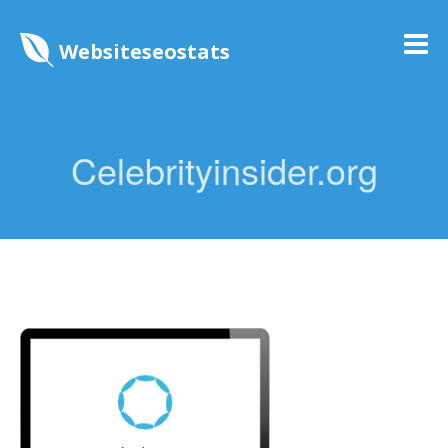
Websiteseostats
Celebrityinsider.org