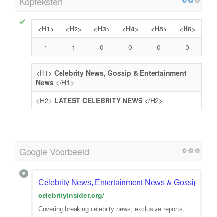
Kopteksten
<H1>
<H2>
<H3>
<H4>
<H5>
<H6>
1
1
0
0
0
0
<H1>
Celebrity News, Gossip & Entertainment
News
</H1>
<H2>
LATEST CELEBRITY NEWS
</H2>
Google Voorbeeld
Celebrity News, Entertainment News & Gossip | Cele
celebrityinsider.org
/
Covering breaking celebrity news, exclusive reports,