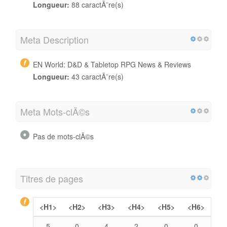
Longueur:
88 caractÃ¨re(s)
Meta Description
EN World: D&D & Tabletop RPG News & Reviews
Longueur:
43 caractÃ¨re(s)
Meta Mots-clÃ©s
Pas de mots-clÃ©s
Titres de pages
<H1>
<H2>
<H3>
<H4>
<H5>
<H6>
5
0
4
2
0
0