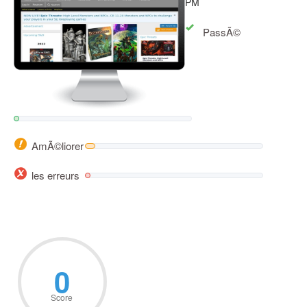
PM
PassÃ©
AmÃ©liorer
les erreurs
0
Score