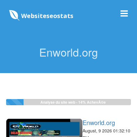
Websiteseostats
Enworld.org
Analyse du site web -
14%
AchevÃ©e
Enworld.org
August, 9 2026 01:32:10