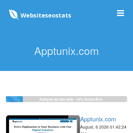
Websiteseostats
Apptunix.com
Analyse du site web -
14%
AchevÃ©e
Apptunix.com
August, 6 2026 01:42:24