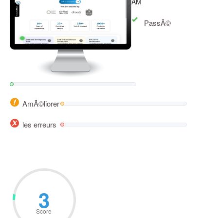
AM
PassÃ©
AmÃ©liorer
les erreurs
3
Score