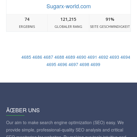
Sugarx-world.com
74
121,215
91%
ERGEBNIS
GLOBALER RANG
SEITE GESCHWINDIGKEIT
4685
4686
4687
4688
4689
4690
4691
4692
4693
4694
4695
4696
4697
4698
4699
ÃŒBER UNS
Our aim to make search engine optimization (SEO) easy. We
provide simple, professional-quality SEO analysis and critical