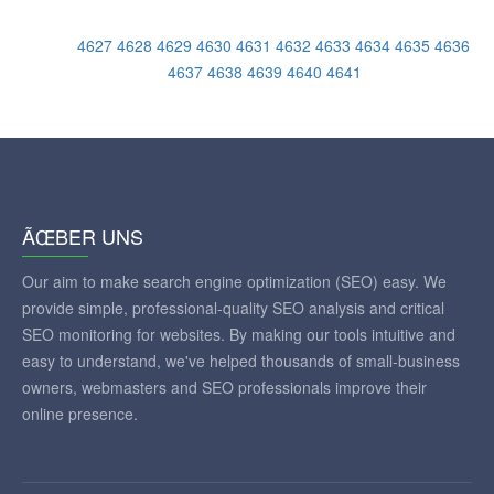
4627
4628
4629
4630
4631
4632
4633
4634
4635
4636
4637
4638
4639
4640
4641
ÃŒBER UNS
Our aim to make search engine optimization (SEO) easy. We
provide simple, professional-quality SEO analysis and critical
SEO monitoring for websites. By making our tools intuitive and
easy to understand, we've helped thousands of small-business
owners, webmasters and SEO professionals improve their
online presence.