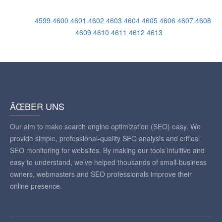
4599
4600
4601
4602
4603
4604
4605
4606
4607
4608
4609
4610
4611
4612
4613
ÃŒBER UNS
Our aim to make search engine optimization (SEO) easy. We
provide simple, professional-quality SEO analysis and critical
SEO monitoring for websites. By making our tools intuitive and
easy to understand, we've helped thousands of small-business
owners, webmasters and SEO professionals improve their
online presence.