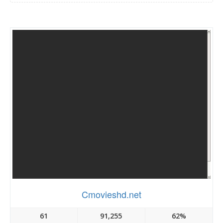
Cmovieshd.net
61
91,255
62%